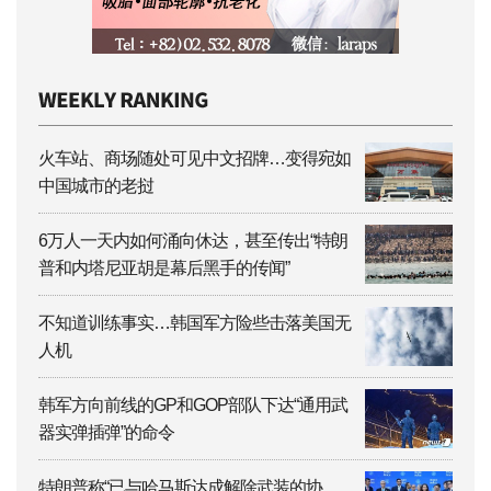
火车站、商场随处可见中文招牌…变得宛如
中国城市的老挝
6万人一天内如何涌向休达，甚至传出“特朗
普和内塔尼亚胡是幕后黑手的传闻”
不知道训练事实…韩国军方险些击落美国无
人机
韩军方向前线的GP和GOP部队下达“通用武
器实弹插弹”的命令
特朗普称“已与哈马斯达成解除武装的协