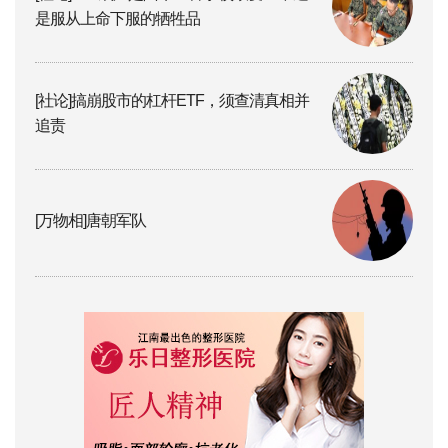
是服从上命下服的牺牲品
[社论]搞崩股市的杠杆ETF，须查清真相并
追责
[万物相]唐朝军队