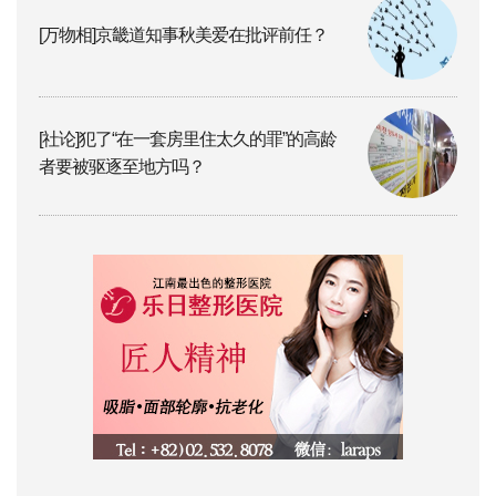
[万物相]京畿道知事秋美爱在批评前任？
[社论]犯了“在一套房里住太久的罪”的高龄
者要被驱逐至地方吗？