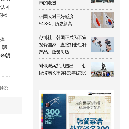
市的老挝
为认可
朝核
韩国人对日好感度
54.3%，历史新高
彭博社：韩国正成为不宜
挥
投资国家…直接打击杠杆
，韩
产品、政策失败
迎来朝
对俄派兵加武器出口…朝
经济增长率连续3年破3%
顶部