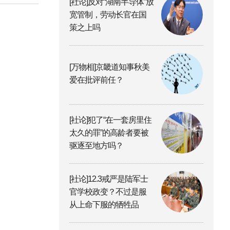
[社论]反对“湖南半导体”放
宽管制，劳动长官在国
策之上吗
[万物相]京畿道知事秋美
爱在批评前任？
[社论]犯了“在一套房里住
太久的罪”的高龄者要被
驱逐至地方吗？
[社论]12.3戒严是陆军士
官学校政变？不过是服
从上命下服的牺牲品