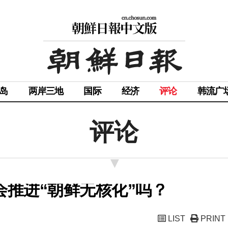
岛
两岸三地
国际
经济
评论
韩流广
评论
会推进“朝鲜无核化”吗？
LIST
PRINT