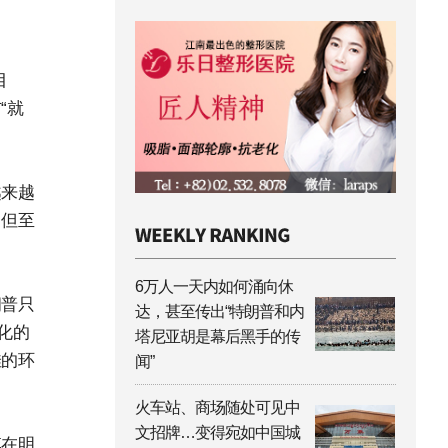
目
“就
越来越
，但至
6万人一天内如何涌向休
朗普只
达，甚至传出“特朗普和内
化的
塔尼亚胡是幕后黑手的传
佳的环
闻”
火车站、商场随处可见中
文招牌…变得宛如中国城
李在明