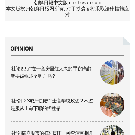
朝鮮日報中文版 cn.chosun.com
本文版权归朝鲜日报网所有, 对于抄袭者将采取法律措施应
对
[社论]犯了“在一套房里住太久的罪”的高龄
者要被驱逐至地方吗？
[社论]12.3戒严是陆军士官学校政变？不过
是服从上命下服的牺牲品
[社论]搞崩股市的杠杆ETF，须查清真相并