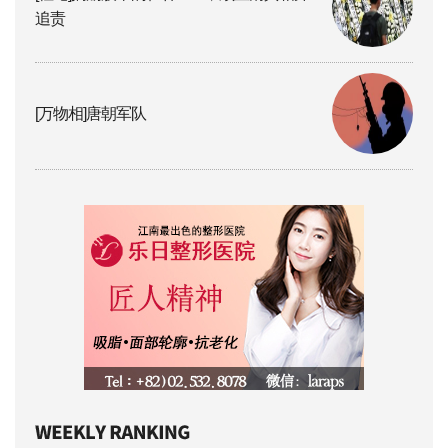
追责
[万物相]唐朝军队