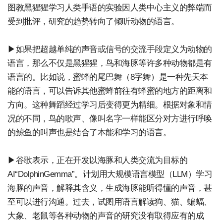
图教黑猩猩学习人类手语的实验因人类中心主义的弊端而
受到批评，研究的趋势转向了倾听动物的语言。
▶如果把超越单纯的声音或信号的交流手段定义为动物的
语言，那么不仅是黑猩猩，鸟和海豚等许多种动物都是有
语言的。比如说，蜜蜂的尾巴舞（8字舞）是一种先天本
能的语言，可以告诉其他蜜蜂前往有蜂蜜的地方的距离和
方向。这种舞蹈经过学习后变得更为精细。根据对象和情
况的不同，鸟的歌声、像叫名字一样能区分对方进行呼唤
的鲸鱼的叫声也是结合了本能和学习的语言。
▶谷歌表示，正在开发以海豚和人类交流为目标的
AI“DolphinGemma”。计划用大规模语言模型（LLM）学习
海豚的声音，解释其含义，生成海豚能听得懂的声音，甚
至可以进行沟通。过去，试图用语言解读狗、猫、蝙蝠、
大象、老鼠等各种动物的声音的研究没有取得应有的成