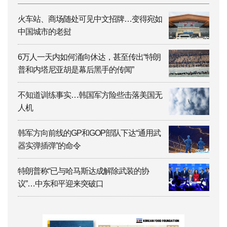
火车站、商场随处可见中文招牌…变得宛如
中国城市的老挝
6万人一天内如何涌向休达，甚至传出“特朗
普和内塔尼亚胡是幕后黑手的传闻”
不知道训练事实…韩国军方险些击落美国无
人机
韩军方向前线的GP和GOP部队下达“通用武
器实弹插弹”的命令
特朗普称“已与哈马斯达成解除武装的协
议”…中东和平迎来突破口