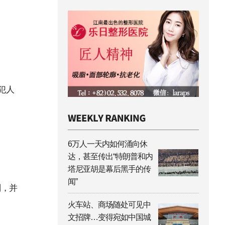
犯人
。
6万人一天内如何涌向休
达，甚至传出“特朗普和内
塔尼亚胡是幕后黑手的传
闻”
刑，并
火车站、商场随处可见中
文招牌…变得宛如中国城