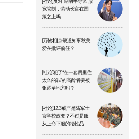
[社论]反对“湖南半导体”放
宽管制，劳动长官在国
策之上吗
[万物相]京畿道知事秋美
爱在批评前任？
[社论]犯了“在一套房里住
太久的罪”的高龄者要被
驱逐至地方吗？
[社论]12.3戒严是陆军士
官学校政变？不过是服
从上命下服的牺牲品