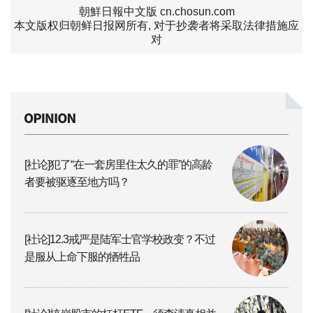
朝鮮日報中文版 cn.chosun.com
本文版权归朝鲜日报网所有, 对于抄袭者将采取法律措施应
对
[社论]犯了“在一套房里住太久的罪”的高龄
者要被驱逐至地方吗？
[社论]12.3戒严是陆军士官学校政变？不过
是服从上命下服的牺牲品