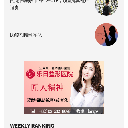
[社论]搞崩股市的杠杆ETF，须查清真相并
追责
[万物相]唐朝军队