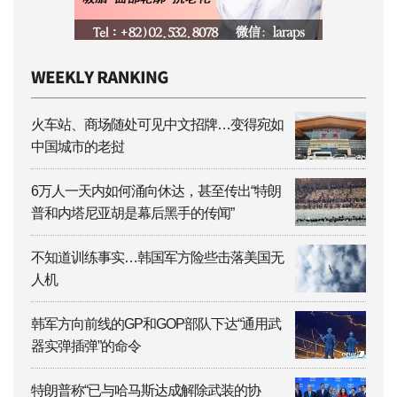
火车站、商场随处可见中文招牌…变得宛如
中国城市的老挝
6万人一天内如何涌向休达，甚至传出“特朗
普和内塔尼亚胡是幕后黑手的传闻”
不知道训练事实…韩国军方险些击落美国无
人机
韩军方向前线的GP和GOP部队下达“通用武
器实弹插弹”的命令
特朗普称“已与哈马斯达成解除武装的协