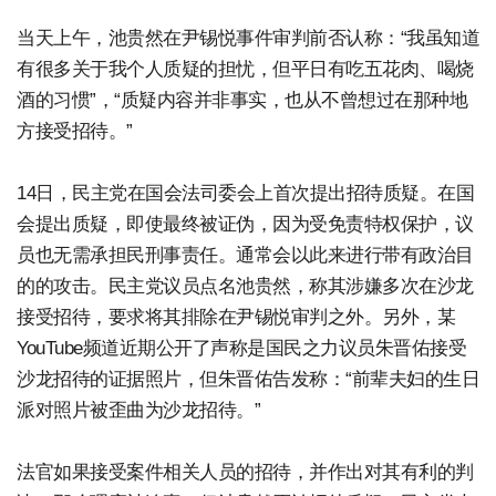
当天上午，池贵然在尹锡悦事件审判前否认称：“我虽知道
有很多关于我个人质疑的担忧，但平日有吃五花肉、喝烧
酒的习惯”，“质疑内容并非事实，也从不曾想过在那种地
方接受招待。”
14日，民主党在国会法司委会上首次提出招待质疑。在国
会提出质疑，即使最终被证伪，因为受免责特权保护，议
员也无需承担民刑事责任。通常会以此来进行带有政治目
的的攻击。民主党议员点名池贵然，称其涉嫌多次在沙龙
接受招待，要求将其排除在尹锡悦审判之外。另外，某
YouTube频道近期公开了声称是国民之力议员朱晋佑接受
沙龙招待的证据照片，但朱晋佑告发称：“前辈夫妇的生日
派对照片被歪曲为沙龙招待。”
法官如果接受案件相关人员的招待，并作出对其有利的判