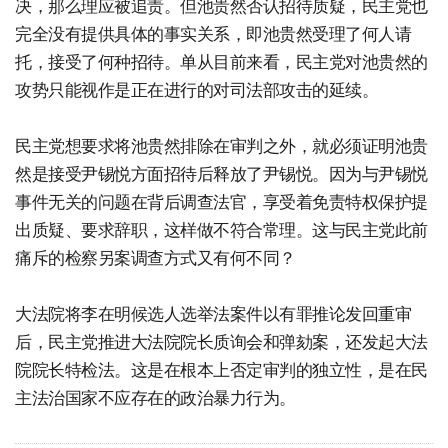
决，那么理应被追责。但池贵然否认招待质疑，民主党也
完全没有提供具体的事实关系，即池贵然受理了何人请
托，接受了何种招待。单从目前来看，民主党对池贵然的
攻势只能视作是正在进行的对司法部攻击的延续。
民主党想要求将池贵然排除在审判之外，就必须证明池贵
然是接受尹锡悦方面招待后释放了尹锡悦。因为与尹锡悦
事件无关的问题在背后调查法官，享受着免责特权保护提
出质疑、要求辞职，这样做不符合常理。这与民主党此前
痛斥的检察另案调查方式又有何不同？
大法院将李在明候选人选举法案件以有罪推论发回重审
后，民主党推进大法院院长质询会和弹劾案，还发起大法
院院长特检法。这是在根本上否定审判的独立性，是在民
主法治国家不应存在的政治暴力行为。