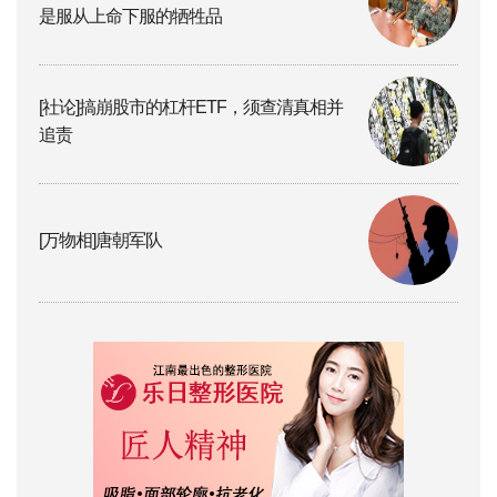
是服从上命下服的牺牲品
[社论]搞崩股市的杠杆ETF，须查清真相并
追责
[万物相]唐朝军队