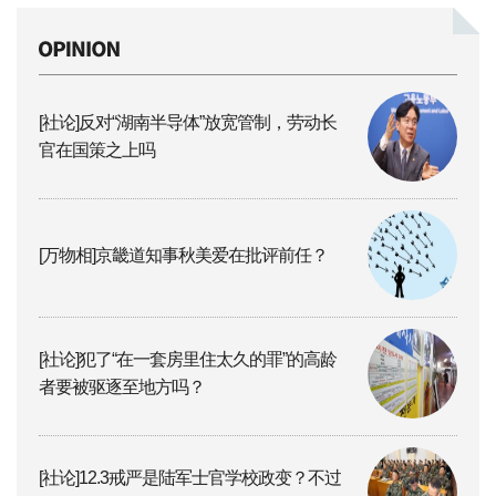
[社论]反对“湖南半导体”放宽管制，劳动长
官在国策之上吗
[万物相]京畿道知事秋美爱在批评前任？
[社论]犯了“在一套房里住太久的罪”的高龄
者要被驱逐至地方吗？
[社论]12.3戒严是陆军士官学校政变？不过