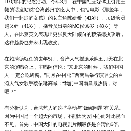
100周年的纪念活动。今年3月，在中国社交媒体上引用王
毅的话发帖说“台湾必归”的艺人中，包括电影《那些年，
我们一起追的女孩》的女主角陈妍希（41岁）、顶级演员
赵又廷（41岁）、播音员出身的MC侯佩岑（48岁）等
人。在比蔡英文表现出更强反大陆倾向的赖清德执政后，
这种趋势也并未出现改变。
在赖清德就任的去年5月，台湾人气摇滚乐队五月天在北
京的演唱会上，主唱阿信说：“来北京的时候，‘我们中国
人’一定会吃烤鸭。”同月在中国江西南昌举行演唱会的台
湾人气女歌手蔡依琳高喊：“我们中国南昌最热情，对
吧？”
有分析认为，台湾艺人的这些举动与“饭碗问题”有关系。
因为中国是一个超大的市场，不能因为爱国心而对此视而
不见。首先，中国大陆的电视剧片酬最多是台湾的6倍。