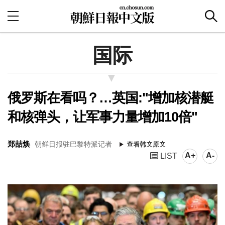
国际
俄罗斯在看吗？…英国:"增加核潜艇
和核弹头，让军事力量增加10倍"
郑喆焕
朝鲜日报驻巴黎特派记者
A+
A-
LIST