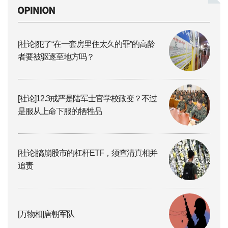
[社论]犯了“在一套房里住太久的罪”的高龄
者要被驱逐至地方吗？
[社论]12.3戒严是陆军士官学校政变？不过
是服从上命下服的牺牲品
[社论]搞崩股市的杠杆ETF，须查清真相并
追责
[万物相]唐朝军队