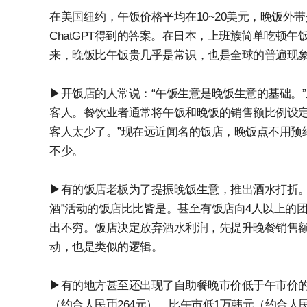
在美国纽约，午饭价格平均在10~20美元，晚饭外带
ChatGPT得到的答案。在日本，上班族简单吃顿午饭要
来，晚饭比午饭贵几乎是常识，也是全球的普遍现
▶开饭店的人常说：“午饭生意是晚饭生意的基础。
客人。餐饮业者通常将午饭和晚饭的销售额比例设定
客人太少了。”现在远近闻名的饭店，晚饭点不用预
不少。
▶有的饭店老板为了提振晚饭生意，推出酒水打折。推出
酒”活动的饭店比比皆是。甚至有饭店向4人以上的
出不穷。饭店决定放弃酒水利润，先提升晚餐销售额
动，也是类似的逻辑。
▶有的地方甚至还出现了自助餐晚市价低于午市价的
（约合人民币264元），比午市低1万韩元（约合人