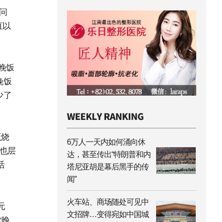
问
直以
晚饭
晚饭
少了
瓶烧
6万人一天内如何涌向休
也层
达，甚至传出“特朗普和内
活
塔尼亚胡是幕后黑手的传
闻”
火车站、商场随处可见中
元
文招牌…变得宛如中国城
堂晚