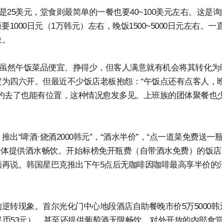
是25美元，堂食则最简单的一餐也要40~100美元左右。这是询
1000日元（1万韩元）左右，晚饭1500~5000日元左右。一
象。
”虽然午饭菜品便宜、挣得少，但客人满意就有机会将其转化为
为四六开。但最近不少饭店老板抱怨：“午饭点还有点客人，
约去了也能有位置，这种情况愈发多见。上班族的团体聚餐也
“啤酒·烧酒2000韩元”，“酒水半价”，“点一道菜免费送一
团体提供酒水畅饮。开始标榜免开瓶费（自带酒水免费）的饭店
再说。韩国星巴克推出下午5点后无咖啡因咖啡最高享半价的
逆转现象。首尔光化门中心地段酒店自助餐晚市价5万5000韩
民币53元），甚至还提供葡萄酒无限畅饮。对外开放的内部食