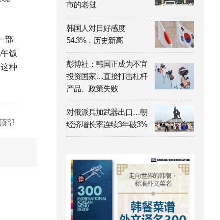
市的老挝
韩国人对日好感度
一部
54.3%，历史新高
比午饭
彭博社：韩国正成为不宜
，这种
投资国家…直接打击杠杆
产品、政策失败
对俄派兵加武器出口…朝
顶部
经济增长率连续3年破3%