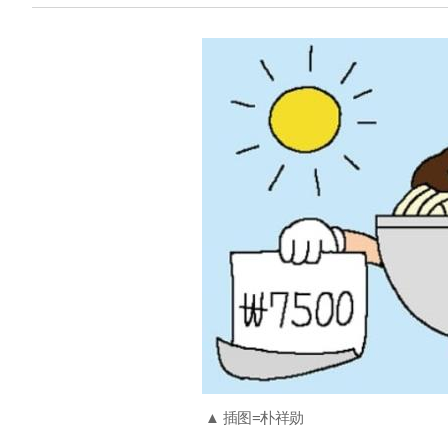
▲ 插图=朴祥勋