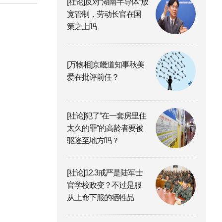
[社论]反对“湖南半导体”放
宽管制，劳动长官在国
策之上吗
[万物相]京畿道知事秋美
爱在批评前任？
[社论]犯了“在一套房里住
太久的罪”的高龄者要被
驱逐至地方吗？
[社论]12.3戒严是陆军士
官学校政变？不过是服
从上命下服的牺牲品