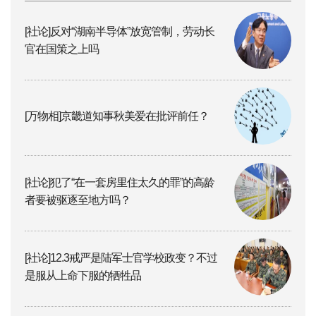
[社论]反对“湖南半导体”放宽管制，劳动长
官在国策之上吗
[万物相]京畿道知事秋美爱在批评前任？
[社论]犯了“在一套房里住太久的罪”的高龄
者要被驱逐至地方吗？
[社论]12.3戒严是陆军士官学校政变？不过
是服从上命下服的牺牲品