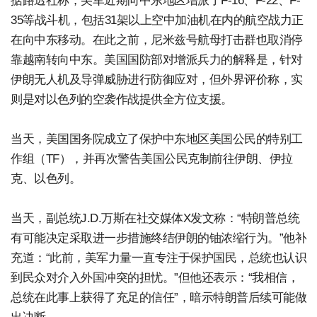
据路透社称，美军近期向中东地区增派了F-16、F-22、F-
35等战斗机，包括31架以上空中加油机在内的航空战力正
在向中东移动。在此之前，尼米兹号航母打击群也取消停
靠越南转向中东。美国国防部对增派兵力的解释是，针对
伊朗无人机及导弹威胁进行防御应对，但外界评价称，实
则是对以色列的空袭作战提供全方位支援。
当天，美国国务院成立了保护中东地区美国公民的特别工
作组（TF），并再次警告美国公民克制前往伊朗、伊拉
克、以色列。
当天，副总统J.D.万斯在社交媒体X发文称：“特朗普总统
有可能决定采取进一步措施终结伊朗的铀浓缩行为。”他补
充道：“此前，美军力量一直专注于保护国民，总统也认识
到民众对介入外国冲突的担忧。”但他还表示：“我相信，
总统在此事上获得了充足的信任”，暗示特朗普后续可能做