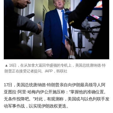
▲ 16日，在从加拿大返回华盛顿的专机上，美国总统唐纳德·特
朗普正在接受记者提问。/AFP，韩联社
17日，美国总统唐纳德·特朗普亲自向伊朗最高领导人阿
亚图拉·阿里·哈梅内伊公开施压称：“掌握他的准确位置。
无条件投降吧。”对此，有观测称，美国或与以色列联手发
动军事作战，以实现伊朗政权更迭。