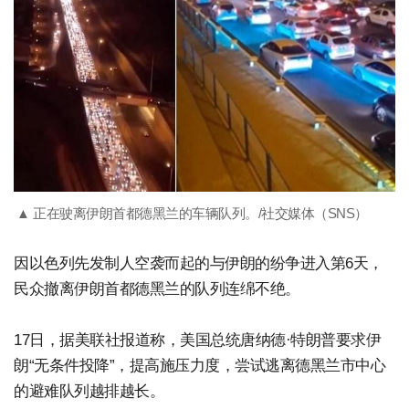
▲ 正在驶离伊朗首都德黑兰的车辆队列。/社交媒体（SNS）
因以色列先发制人空袭而起的与伊朗的纷争进入第6天，
民众撤离伊朗首都德黑兰的队列连绵不绝。
17日，据美联社报道称，美国总统唐纳德·特朗普要求伊
朗“无条件投降”，提高施压力度，尝试逃离德黑兰市中心
的避难队列越排越长。