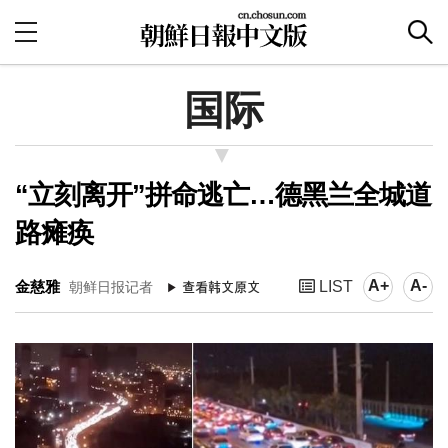
国际
“立刻离开”拼命逃亡…德黑兰全城道
路瘫痪
A+
A-
金慈雅
LIST
朝鲜日报记者