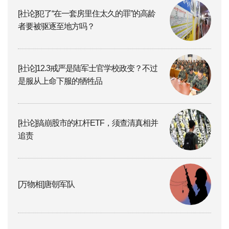
[社论]犯了“在一套房里住太久的罪”的高龄
者要被驱逐至地方吗？
[社论]12.3戒严是陆军士官学校政变？不过
是服从上命下服的牺牲品
[社论]搞崩股市的杠杆ETF，须查清真相并
追责
[万物相]唐朝军队