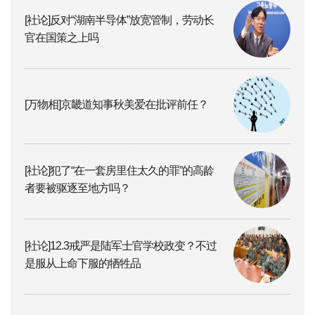
[社论]反对“湖南半导体”放宽管制，劳动长
官在国策之上吗
[万物相]京畿道知事秋美爱在批评前任？
[社论]犯了“在一套房里住太久的罪”的高龄
者要被驱逐至地方吗？
[社论]12.3戒严是陆军士官学校政变？不过
是服从上命下服的牺牲品