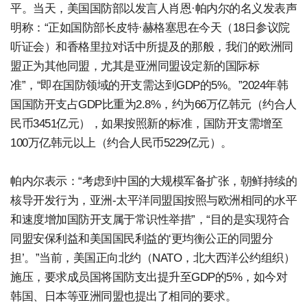
平。当天，美国国防部以发言人肖恩·帕内尔的名义发表声
明称：“正如国防部长皮特·赫格塞思在今天（18日参议院
听证会）和香格里拉对话中所提及的那般，我们的欧洲同
盟正为其他同盟，尤其是亚洲同盟设定新的国际标
准”，“即在国防领域的开支需达到GDP的5%。”2024年韩
国国防开支占GDP比重为2.8%，约为66万亿韩元（约合人
民币3451亿元），如果按照新的标准，国防开支需增至
100万亿韩元以上（约合人民币5229亿元）。
帕内尔表示：“考虑到中国的大规模军备扩张，朝鲜持续的
核导开发行为，亚洲-太平洋同盟国按照与欧洲相同的水平
和速度增加国防开支属于常识性举措”，“目的是实现符合
同盟安保利益和美国国民利益的‘更均衡公正的同盟分
担’。”当前，美国正向北约（NATO，北大西洋公约组织）
施压，要求成员国将国防支出提升至GDP的5%，如今对
韩国、日本等亚洲同盟也提出了相同的要求。