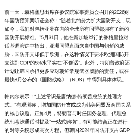
前一天，赫格塞思出席在参议院军事委员会召开的2026财
年国防预算案听证会称：“随着北约努力扩大国防开支，现
如今，我们对包括亚洲在内的全球所有同盟都拥有了新的
国防开展标准。”5月31日，他在新加坡举行的香格里拉对
话基调演讲中指出，亚洲同盟直面来自中国与朝鲜的威
胁，国防开支却低于欧洲，在这种情况下要求欧洲国防开
支达到GDP的5%水平实在“不像话”。此外，特朗普政府还
计划让韩国承担更多应对朝鲜常规武器威胁的责任，或在
最快8月公布的《国防战略》（NDS）中得到具体体现。
帕内尔表示：“上述常识是唐纳德·特朗普总统的处理方
式。”有观测称，增加国防开支或成为韩美同盟及两国关系
的核心议题。正如4月，特朗普与时任国务总理、代理总
统韩悳洙通话时提及“一站式购物”，有可能结合正在进行
的对等关税形成高次方程。但韩国2024年国防开支占GDP