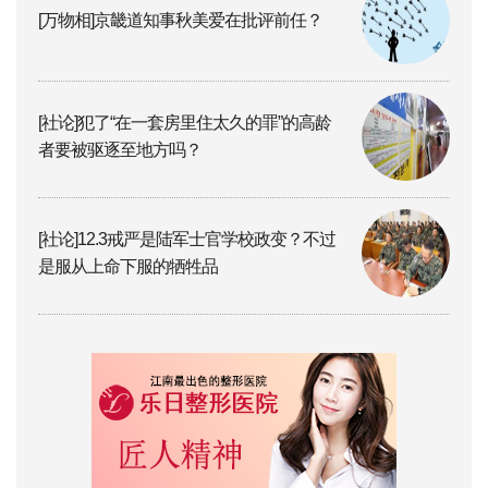
[万物相]京畿道知事秋美爱在批评前任？
[社论]犯了“在一套房里住太久的罪”的高龄
者要被驱逐至地方吗？
[社论]12.3戒严是陆军士官学校政变？不过
是服从上命下服的牺牲品