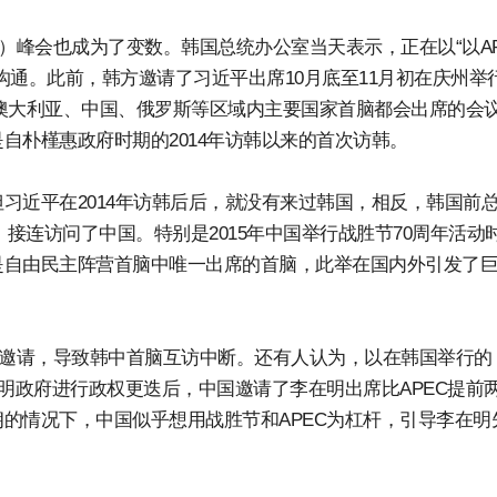
C）峰会也成为了变数。韩国总统办公室当天表示，正在以“以AP
沟通。此前，韩方邀请了习近平出席10月底至11月初在庆州举
、澳大利亚、中国、俄罗斯等区域内主要国家首脑都会出席的会
自朴槿惠政府时期的2014年访韩以来的首次访韩。
习近平在2014年访韩后后，就没有来过韩国，相反，韩国前
9年）接连访问了中国。特别是2015年中国举行战胜节70周年活动
是自由民主阵营首脑中唯一出席的首脑，此举在国内外引发了
华邀请，导致韩中首脑互访中断。还有人认为，以在韩国举行的
明政府进行政权更迭后，中国邀请了李在明出席比APEC提前
的情况下，中国似乎想用战胜节和APEC为杠杆，引导李在明