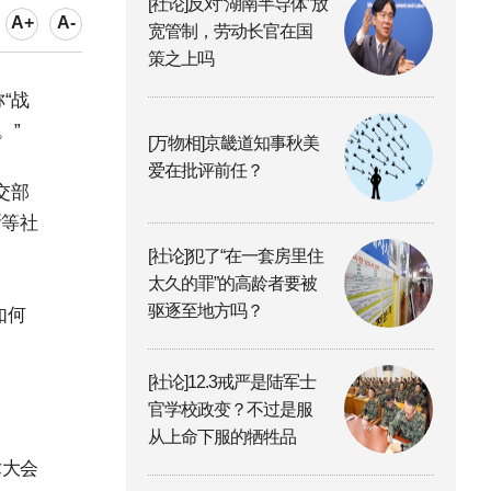
[社论]反对“湖南半导体”放
A+
A-
宽管制，劳动长官在国
策之上吗
“战
。”
[万物相]京畿道知事秋美
爱在批评前任？
交部
斯等社
[社论]犯了“在一套房里住
太久的罪”的高龄者要被
驱逐至地方吗？
如何
[社论]12.3戒严是陆军士
官学校政变？不过是服
从上命下服的牺牲品
术大会