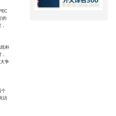
EC
行的
议，
总统朴
时，
巨大争
两个
先访