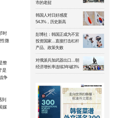
市的老挝
韩国人对日好感度
54.3%，历史新高
节时
彭博社：韩国正成为不宜
能性微
投资国家…直接打击杠杆
产品、政策失败
对俄派兵加武器出口…朝
是整
经济增长率连续3年破3%
“是
战争
感到
国媒