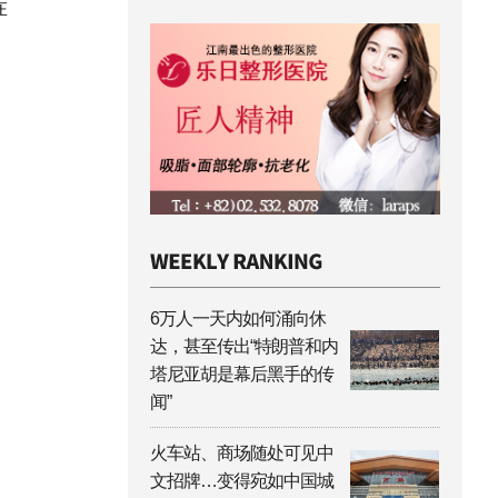
在
6万人一天内如何涌向休
达，甚至传出“特朗普和内
塔尼亚胡是幕后黑手的传
闻”
火车站、商场随处可见中
文招牌…变得宛如中国城