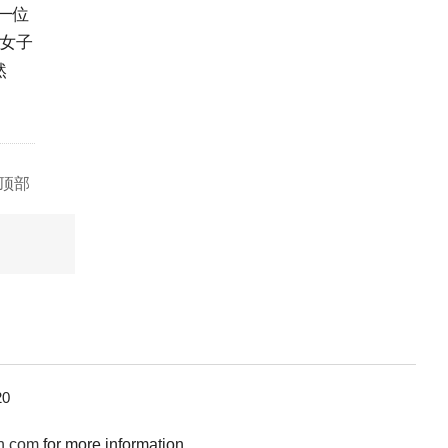
一位
花女子
然
顶部
0
n.com
for more information.