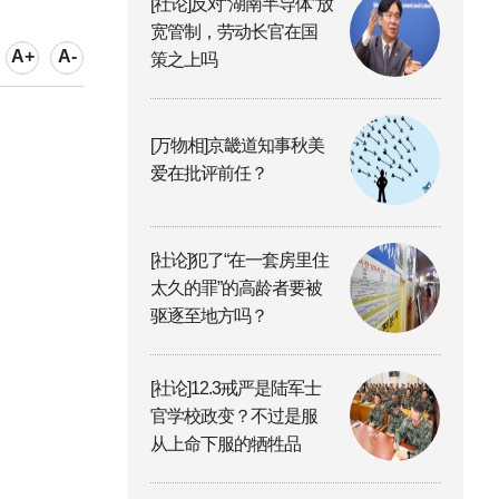
[社论]反对“湖南半导体”放
宽管制，劳动长官在国
A+
A-
策之上吗
[万物相]京畿道知事秋美
爱在批评前任？
[社论]犯了“在一套房里住
太久的罪”的高龄者要被
驱逐至地方吗？
[社论]12.3戒严是陆军士
官学校政变？不过是服
从上命下服的牺牲品