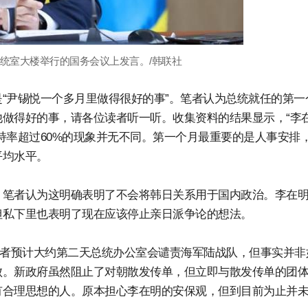
总统室大楼举行的国务会议上发言。/韩联社
“尹锡悦一个多月里做得很好的事”。笔者认为总统就任的第一
做得好的事，请各位读者听一听。收集资料的结果显示，“李
持率超过60%的现象并无不同。第一个月最重要的是人事安排
平均水平。
。笔者认为这明确表明了不会将韩日关系用于国内政治。李在
但私下里也表明了现在应该停止亲日派争论的想法。
笔者预计大约第二天总统办公室会谴责海军陆战队，但事实并非
败。新政府虽然阻止了对朝散发传单，但立即与散发传单的团
有合理思想的人。原本担心李在明的安保观，但到目前为止并