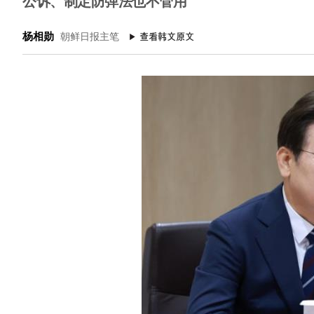
公诉、制定防弹法也不管用
杨相勋
朝鲜日报主笔