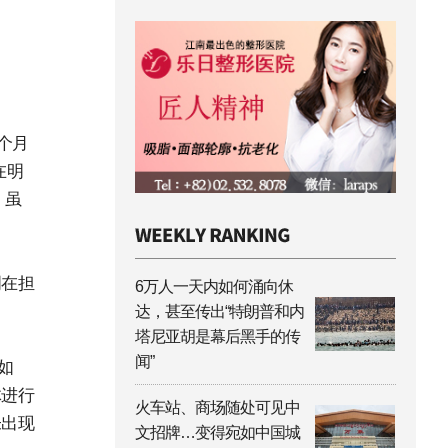
个月
在明
，虽
明在担
6万人一天内如何涌向休
达，甚至传出“特朗普和内
塔尼亚胡是幕后黑手的传
闻”
如
体进行
火车站、商场随处可见中
未出现
文招牌…变得宛如中国城