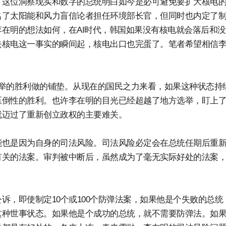
，这位洞察现实和数字的总统明白如今是必可避免要扩大核电
名了太阳能和风力盲信论者担任环境部长官，但同时也内定了
在明的想法如何，在AI时代，韩国如果没有核电就会落后和
去核电这一事实的瞬间起，核电出口也完蛋了。笔者希望相信
举的胜利做的铺垫。从现在的国民之力来看，如果这种状态持
倒性的胜利。也许李在明的目光已经超越了地方选举，盯上了
就迈过了重新创立政权的主要难关。
能也是因为自身的司法风险。司法风险必定会在总统任期后重
有关的法案。审判被中断后，虽然成为了毫无实际好处的法案
诉，即使制定10个或100个防弹法案，如果他是个失败的总统
这种世事状态。如果他是个成功的总统，就不需要防弹法。如