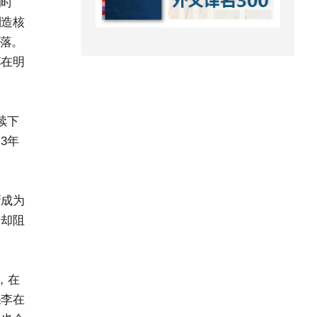
的时
制造核
没落。
李在明
续下
3年
新成为
，却阻
，在
果李在