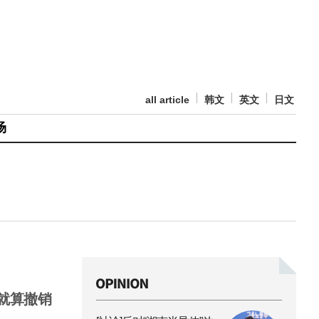
all article
韩文
英文
日文
场
就算撤销