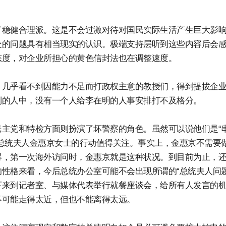
了稳健合理派。这是不会过激对待对国民实际生活产生巨大影
处的问题具有相当现实的认识。极端支持层听到这些内容后会
态度，对企业所担心的黄色信封法也在调整速度。
，几乎看不到因能力不足而打政权主意的教授们，得到提拔企
到的人中，没有一个人给李在明的人事安排打不及格分。
主党和特检方面则扮演了坏警察的角色。虽然可以说他们是“
总统夫人金惠京女士的行动值得关注。事实上，金惠京不需要
得，第一次海外访问时，金惠京就是这种状况。到目前为止，
性格来看，今后总统办公室可能不会出现所谓的“总统夫人问题
下来到记者室、与媒体代表举行就餐座谈会，给所有人发言的
不可能走得太近，但也不能离得太远。