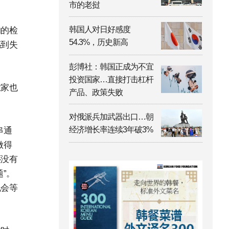
市的老挝
韩国人对日好感度
响的检
54.3%，历史新高
感到失
彭博社：韩国正成为不宜
投资国家…直接打击杠杆
业家也
产品、政策失败
对俄派兵加武器出口…朝
经济增长率连续3年破3%
串通
做得
还没有
”。
机会等