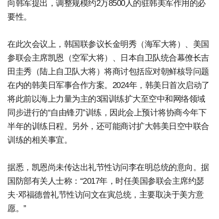
向韩军提出，调整规模约2万8500人的驻韩美军作用的必
要性。
在此次会议上，韩国联参议长金明秀（海军大将）、美国
参联会主席凯恩（空军大将）、日本自卫队统合幕僚长吉
田圭秀（陆上自卫队大将）将商讨包括应对朝鲜核导问题
在内的韩美日军事合作方案。2024年，韩美日首次启动了
将此前以海上力量为主的3国训练扩大至空中和网络领域
同步进行的“自由锋刃”训练，因此会上预计将协商今年下
半年的训练日程。另外，还可能商讨扩大韩美日空中联合
训练的相关事宜。
据悉，凯恩尚未传达出礼节性访问李在明总统的意向。据
国防部有关人士称：“2017年，时任美国参联会主席约瑟
夫·邓福德曾礼节性访问文在寅总统，主要取决于美方意
愿。”