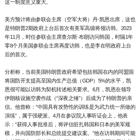
这一制度意义重大。
美方预计将由参联会主席（空军大将）丹·凯恩出席，这也
是特朗普2期政府上台后首次有美军高级将领访韩。2023
年11月，时任参联会主席查尔斯·布朗访问韩国，时隔1年
零8个月美国参联会主席再度访韩，也是李在明政府上台
后的首次。
分析称，当前美国特朗普政府希望包括韩国在内的同盟国
将国防开支提高至国内生产总值（GDP）5%的水平，凯
恩很可能以访韩为契机转述相关要求。6月，凯恩在领导
伊朗核设施空袭作战（“深夜之锤”）后成为了特朗普的亲
信。他曾称：“中国具有攻势性的训练是为武力统一所做的
演练”，属于强硬派。4月在参议院人事听证会上，他表
示：“获得人事批准后，将评估驻扎韩国和日本的美军规
模，并向国防部长和总统提交建议案。”他在访韩期间可能