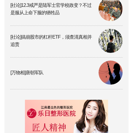
[社论]12.3戒严是陆军士官学校政变？不过
是服从上命下服的牺牲品
[社论]搞崩股市的杠杆ETF，须查清真相并
追责
[万物相]唐朝军队