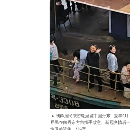
▲ 朝鲜居民乘游轮游览中国丹东 - 去年
居民在向丹东方向挥手致意。新冠疫情后
恢复的迹象。/ 抖音