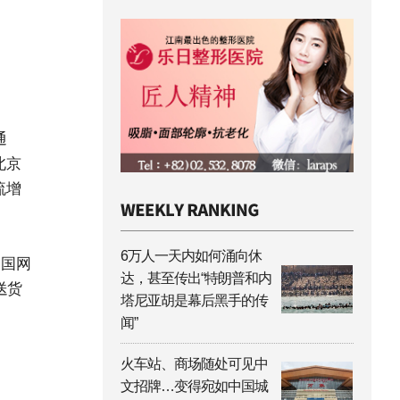
通
北京
流增
6万人一天内如何涌向休
中国网
达，甚至传出“特朗普和内
送货
塔尼亚胡是幕后黑手的传
闻”
火车站、商场随处可见中
文招牌…变得宛如中国城