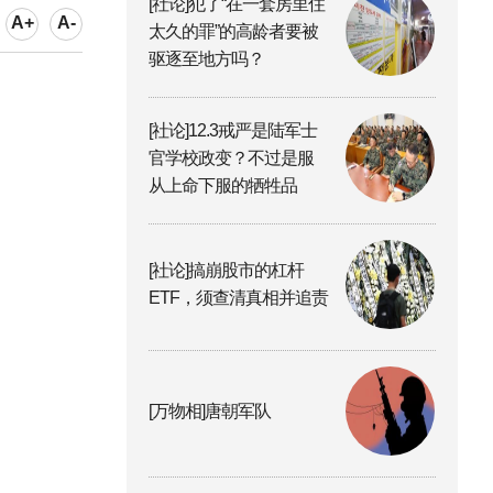
[社论]犯了“在一套房里住
A+
A-
太久的罪”的高龄者要被
驱逐至地方吗？
[社论]12.3戒严是陆军士
官学校政变？不过是服
从上命下服的牺牲品
[社论]搞崩股市的杠杆
ETF，须查清真相并追责
[万物相]唐朝军队