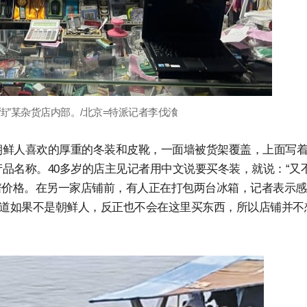
街”某杂货店内部。/北京=特派记者李伐湌
鲜人喜欢的厚重的冬装和皮靴，一面墙被货架覆盖，上面写着
韩文产品名称。40多岁的店主见记者用中文说要买冬装，就说：“又
离谱价格。在另一家店铺前，有人正在打包两台冰箱，记者表示
知道如果不是朝鲜人，反正也不会在这里买东西，所以店铺并不