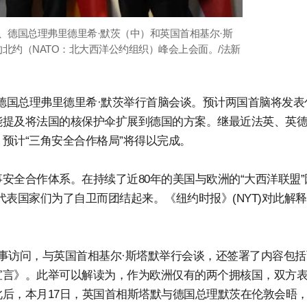
）、德国总理弗里德里希·默茨（中）和英国首相基尔·斯
北约（NATO：北大西洋公约组织）峰会上会面。/法新
与德国总理弗里德里希·默茨举行首脑会谈。预计两国首脑将发表
能提及将法国的核保护伞扩展到德国的方案。继最近法英、英
预计“三角安全合作格局”将得以完成。
安全合作体系。在持续了近80年的美国与欧洲的“大西洋联盟”
表国家们为了自卫而团结起来。《纽约时报》(NYT)对此解释
事访问，与英国首相基尔·斯塔默举行会谈，还签署了内容包括
宣言》。此举可以解读为，作为欧洲仅有的两个拥核国，双方
后，本月17日，英国首相斯塔默与德国总理默茨在伦敦会晤