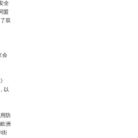
安全
同盟
出了双
立会
报》
，以
使用防
强欧洲
尔街