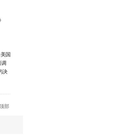
》
论美国
强调
的决
顶部