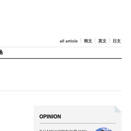
all article
韩文
英文
日文
场