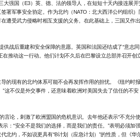
欧洲三大强国（E3）英、德、法的领导人，在短短十天内接连展开
签署军事安全协定。作为北约（NATO：北大西洋公约组织）
有在遭受武力侵略时相互支援的义务。在此基础上，三国又作
提供战后重建和安全保障的意愿。英国和法国还结成了“意志同
正在推动这一行动。他们计划不久后在巴黎设立总部并召开创
主导的现有的北约体系可能不会再发挥作用的担忧。《纽约时
。”这不仅是外交事件，还意味着欧洲对美国失去了信任的不安
”的言论，刺激了欧洲盟国的危机意识。去年他还表示“不充分
表示：“安全不是我们的选择，而是我们的责任。”表明必须加
代北约，不如说更具有“B计划（应急计划）”的性质，但《华