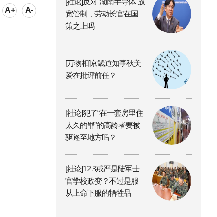
[社论]反对“湖南半导体”放
A+
A-
宽管制，劳动长官在国
策之上吗
[万物相]京畿道知事秋美
爱在批评前任？
[社论]犯了“在一套房里住
太久的罪”的高龄者要被
驱逐至地方吗？
[社论]12.3戒严是陆军士
官学校政变？不过是服
从上命下服的牺牲品