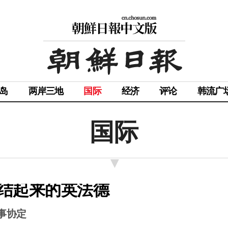
岛
两岸三地
国际
经济
评论
韩流广
国际
结起来的英法德
事协定