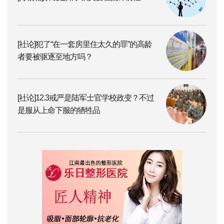
[社论]犯了“在一套房里住太久的罪”的高龄
者要被驱逐至地方吗？
[社论]12.3戒严是陆军士官学校政变？不过
是服从上命下服的牺牲品