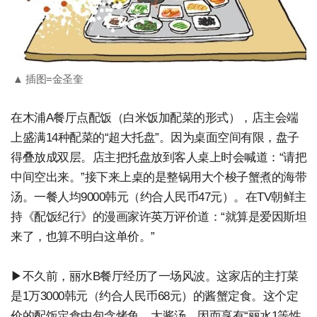
▲ 插图=金圣奎
在木浦A餐厅点配饭（白米饭加配菜的形式），店主会端
上盛满14种配菜的“超大托盘”。因为桌面空间有限，盘子
得叠放成双层。店主把托盘放到客人桌上时会喊道：“请把
中间空出来。”接下来上桌的是整锅用大个梭子蟹煮的海带
汤。一餐人均9000韩元（约合人民币47元）。在TV朝鲜主
持《配饭纪行》的漫画家许英万评价道：“就算是爱因斯坦
来了，也算不明白这单价。”
▶不久前，丽水B餐厅经历了一场风波。这家店的主打菜
是1万3000韩元（约合人民币68元）的酱蟹定食。这个定
价的配饭定食中包含烤鱼、大酱汤，因而享有“丽水1等性