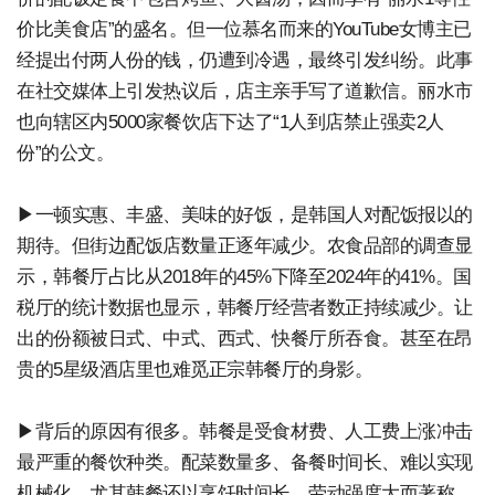
价比美食店”的盛名。但一位慕名而来的YouTube女博主已
经提出付两人份的钱，仍遭到冷遇，最终引发纠纷。此事
在社交媒体上引发热议后，店主亲手写了道歉信。丽水市
也向辖区内5000家餐饮店下达了“1人到店禁止强卖2人
份”的公文。
▶一顿实惠、丰盛、美味的好饭，是韩国人对配饭报以的
期待。但街边配饭店数量正逐年减少。农食品部的调查显
示，韩餐厅占比从2018年的45%下降至2024年的41%。国
税厅的统计数据也显示，韩餐厅经营者数正持续减少。让
出的份额被日式、中式、西式、快餐厅所吞食。甚至在昂
贵的5星级酒店里也难觅正宗韩餐厅的身影。
▶背后的原因有很多。韩餐是受食材费、人工费上涨冲击
最严重的餐饮种类。配菜数量多、备餐时间长、难以实现
机械化。尤其韩餐还以烹饪时间长、劳动强度大而著称。