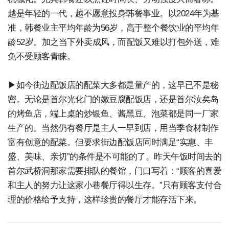
越是年轻的一代，越不愿意投身韩餐事业。以2024年为基
准，韩餐业主平均年龄为56岁，高于整个餐饮业的平均年
龄52岁。加之当下外卖成风，而配饭又难以打包外送，难
免不受顾客青睐。
▶如今街边配饭店的配菜大多都是量产的，这早已不是秘
密。无论是首尔光化门的嫩豆腐配饭店，还是首尔汝矣岛
的烤鱼店，端上桌的炒银鱼、酱黑豆、泡菜都是同一厂家
生产的。当然仍有餐厅是主人一早到店，用当季食材制作
富有创意的配菜。但要求街边配饭店同时满足“实惠、丰
盛、美味、亲切”的条件是不可能的了。昨天午饭时间去的
首尔武桥洞那家需要排队的餐馆，门口写着：“顾客的喜爱
和主人的努力让这家小巷餐厅得以生存。”只有顾客支付合
理的价格给予支持，这样珍贵的餐厅才能存活下来。