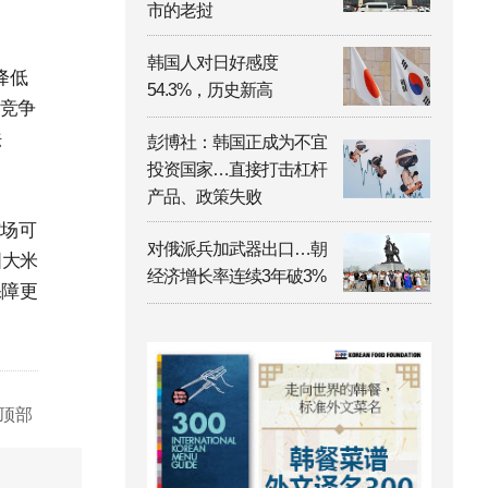
市的老挝
韩国人对日好感度
降低
54.3%，历史新高
的竞争
法
彭博社：韩国正成为不宜
投资国家…直接打击杠杆
产品、政策失败
市场可
对俄派兵加武器出口…朝
国大米
经济增长率连续3年破3%
保障更
顶部