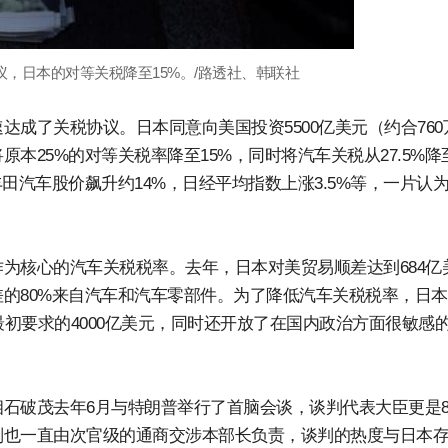
议，日本的对等关税降至15%。/路透社、韩联社
成了关税协议。日本同意向美国投资5500亿美元（约合760
本25%的对等关税率降至15%，同时将汽车关税从27.5%降
田汽车股价飙升约14%，日经平均指数上涨3.5%等，一片认为
为核心的汽车关税税率。去年，日本对美贸易顺差达到684亿
的80%来自汽车和汽车零部件。为了降低汽车关税税率，日
最初要求的4000亿美元，同时还开放了在国内政治方面很敏感
石破茂去年6月与特朗普举行了首脑会谈，谈判代表大臣更是
判也一直由次官级的通商交涉本部长负责，谈判的热度与日本