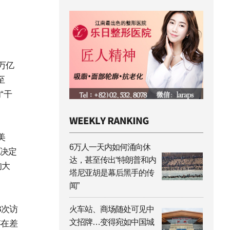
万亿
至
“干
美
6万人一天内如何涌向休
本决定
达，甚至传出“特朗普和内
的大
塔尼亚胡是幕后黑手的传
闻”
8次访
火车站、商场随处可见中
文招牌…变得宛如中国城
存在差