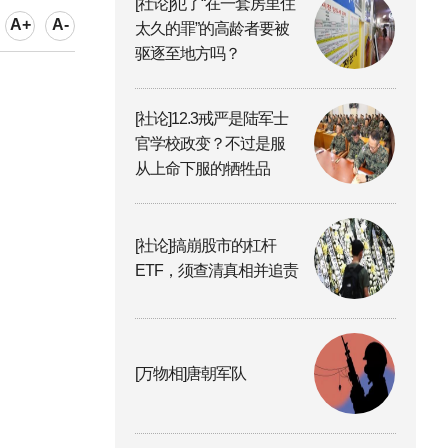
[社论]犯了“在一套房里住
A+
A-
太久的罪”的高龄者要被
驱逐至地方吗？
[社论]12.3戒严是陆军士
官学校政变？不过是服
从上命下服的牺牲品
[社论]搞崩股市的杠杆
ETF，须查清真相并追责
[万物相]唐朝军队