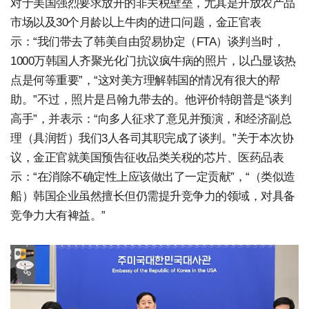
对于美国强烈要求放开的非关税壁垒，尤其是开放农产品
市场以及30个月龄以上牛肉的进口问题，金正官表
示：“我们带去了韩美自由贸易协定（FTA）谈判当时，
1000万韩国人齐聚光化门抗议疯牛病的照片，以凸显该热
点是何等重要”，“这对美方理解韩国的情况有很大的帮
助。”不过，照片是吕翰九带去的。他评价特朗普是“谈判
高手”，并表示：“向多人征求了意见并预演，和经济副总
理（具润哲）我们3人各司其职完成了谈判。”关于本次协
议，金正官就美国预告征收品类关税的芯片、医药品表
示：“在消除不确定性上应该做出了一定贡献”，“（类似造
船）韩国企业虽然擅长但仍需提升竞争力的领域，对具备
竞争力大有裨益。”