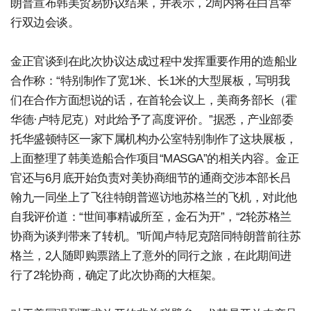
朗普宣布韩美贸易协议结果，并表示，2周内将在白宫举
行双边会谈。
金正官谈到在此次协议达成过程中发挥重要作用的造船业
合作称：“特别制作了宽1米、长1米的大型展板，写明我
们在合作方面想说的话，在首轮会议上，美商务部长（霍
华德·卢特尼克）对此给予了高度评价。”据悉，产业部委
托华盛顿特区一家下属机构办公室特别制作了这块展板，
上面整理了韩美造船合作项目“MASGA”的相关内容。金正
官还与6月底开始负责对美协商细节的通商交涉本部长吕
翰九一同坐上了飞往特朗普巡访地苏格兰的飞机，对此他
自我评价道：“世间事精诚所至，金石为开”，“2轮苏格兰
协商为谈判带来了转机。”听闻卢特尼克陪同特朗普前往苏
格兰，2人随即购票踏上了意外的同行之旅，在此期间进
行了2轮协商，确定了此次协商的大框架。