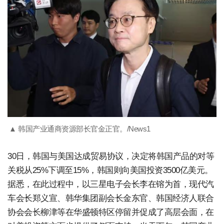
▲ 韩国产业通商资源部长官金正官。/News1
30日，韩国与美国达成贸易协议，决定将韩国产品的对等
关税从25%下调至15%，韩国则向美国投资3500亿美元。
据悉，在此过程中，以三星电子会长李在镕为首，现代汽
车会长郑义宣、韩华集团副会长金东官、韩国经济人联合
协会会长柳津等在华盛顿特区停留并促成了高层会面，在