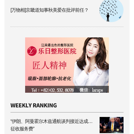
[万物相]京畿道知事秋美爱在批评前任？
“伊朗、阿曼霍尔木兹通航谈判接近达成…
征收服务费”