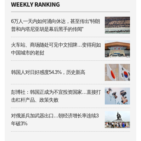
6万人一天内如何涌向休达，甚至传出“特朗
普和内塔尼亚胡是幕后黑手的传闻”
火车站、商场随处可见中文招牌…变得宛如
中国城市的老挝
韩国人对日好感度54.3%，历史新高
彭博社：韩国正成为不宜投资国家…直接打
击杠杆产品、政策失败
对俄派兵加武器出口…朝经济增长率连续3
年破3%