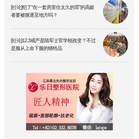
[社论]犯了“在一套房里住太久的罪”的高龄
者要被驱逐至地方吗？
[社论]12.3戒严是陆军士官学校政变？不过
是服从上命下服的牺牲品