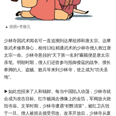
▲ 插图=李撤元
少林寺因武术闻名可一直追溯到达摩祖师和唐太宗。达摩
靠武术修养身心，相传13位精通武术的少林寺僧人救过唐
太宗一命。少林寺悬挂的“天下第一名刹”匾额便是唐太宗
亲笔。明朝时期，僧人们还曾参与抵御倭寇的战争。擅长
拳脚的人、盗贼、败兵等来到少林寺，使之成为“功夫圣
地”。
▶如此也招来了人和钱财。每当中国陷入动荡，少林寺就
会成为攻击目标。红巾贼揭去佛像上的金箔，军阀放火烧
毁寺庙。文革时期，少林寺遭遇“积弊清算”，被红卫兵毁
于一旦。僧人被抓去接受劳改。改革开放后，少林寺从废