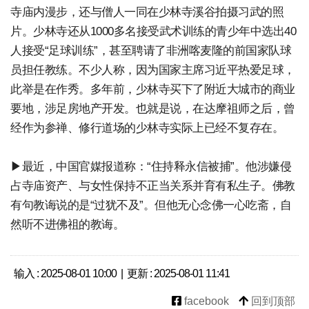
寺庙内漫步，还与僧人一同在少林寺溪谷拍摄习武的照
片。少林寺还从1000多名接受武术训练的青少年中选出40
人接受“足球训练”，甚至聘请了非洲喀麦隆的前国家队球
员担任教练。不少人称，因为国家主席习近平热爱足球，
此举是在作秀。多年前，少林寺买下了附近大城市的商业
要地，涉足房地产开发。也就是说，在达摩祖师之后，曾
经作为参禅、修行道场的少林寺实际上已经不复存在。
▶最近，中国官媒报道称：“住持释永信被捕”。他涉嫌侵
占寺庙资产、与女性保持不正当关系并育有私生子。佛教
有句教诲说的是“过犹不及”。但他无心念佛一心吃斋，自
然听不进佛祖的教诲。
输入 : 2025-08-01 10:00 | 更新 : 2025-08-01 11:41
facebook
回到顶部