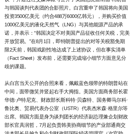
与韩国谈判代表团的合影照片。白宫重申了韩国将向美国
投资3500亿美元（约合488万6000亿韩元），并购买价值
1000亿美元的液化天然气（LNG）与其他能源产品的承
诺，并表示：“韩国决定不对美国产品征收任何关税，完美
开放贸易。”在8月1日，即特朗普提出的对等关税豁免期
限2天前，韩国戏剧性地达成了上述协议，但在事实清单
（Fact Sheet）发布前，还需要完成缩小细节方面意见分
歧的课题。
从白宫当天公开的合照来看，佩戴蓝色领带的特朗普站在
中间，面带微笑并竖起右手大拇指。美国方面商务部长霍
华德·卢特尼克、财政部长斯科特·贝森特、国务卿马尔科·
鲁比奥、贸易代表办公室（USTR）代表杰米森·格里尔等
出席。韩国方面是身为谈判团长的经济副总理兼企划财政
部长官具润哲，7月起负责韩美协商细节的产业部通商交
涉本部长吕翰九和企划财政部国际经济管理官（次官助