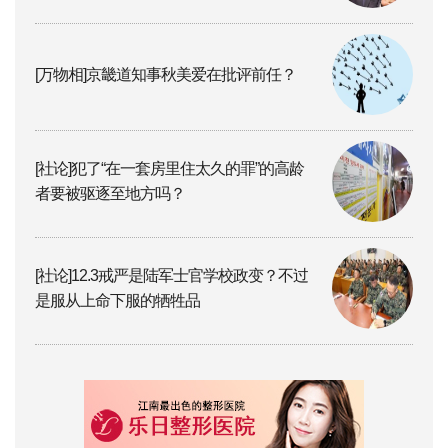
[万物相]京畿道知事秋美爱在批评前任？
[社论]犯了“在一套房里住太久的罪”的高龄
者要被驱逐至地方吗？
[社论]12.3戒严是陆军士官学校政变？不过
是服从上命下服的牺牲品