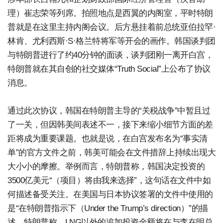
理）崔志荣等列席。拍照地点是西翼的内阁室，平时特朗
普就是在这里主持内阁会议。后方悬挂着前总统亚伯拉罕·
林肯、尤利西斯·S·格兰特将军等开会的画作。韩国谈判团
与特朗普进行了约40分钟的面谈，谈判团刚一离开白宫，
特朗普就在其自创的社交媒体“Truth Social”上公布了协议
消息。
通过此次协议，韩国在特朗普主导的“关税战争”中暂且过
了一关，但因韩美间表述不一，接下来缩小细节方面的差
距将成为重要课题。也就是说，在白宫发布名为“事实清
单”的官方文件之前，韩美可能会在文件措辞上持续出现大
大小小的摩擦。举例而言，特朗普称，韩国决定投资的
3500亿美元“（项目）将由我来选择”，这句话在文件中如
何描述备受关注。在美国与日本协议签署的文件中使用的
是“在特朗普指示下（Under the Trump’s direction）”的描
述。特朗普称，LNG以外的追加投资金额将在与李在明总