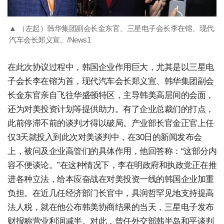
▲ （左起）韩华集团副会长金东官、三星电子会长李在镕、现代
汽车会长郑义宣。/News1
在此次协议过程中，韩国企业作用巨大，尤其是以三星电
子会长李在镕为首，现代汽车会长郑义宣、韩华集团副会
长金东官亲自飞往华盛顿特区，主导韩美高层间的会面，
还为对美投资计划等提供助力。有了企业总裁们的打点，
此前停滞不前的谈判才得以破局。产业部长官金正官上任
仅3天就投入到此次对美谈判中，在30日的新闻发布会
上，被问及企业高管们的具体作用，他回答称：“这部分内
容不便谈论。”在这种情况下，李在明政府和执政党正在推
进各种立法，给本应奋战在对美投资一线的韩国企业加重
负担。在近几任经济部门长官中，具润哲罕见地支持提高
法人税，就在他公布韩美协商结果的当天，三星电子发布
财报称营业利润减半。对此，曾任外交部韩半岛和平谈判