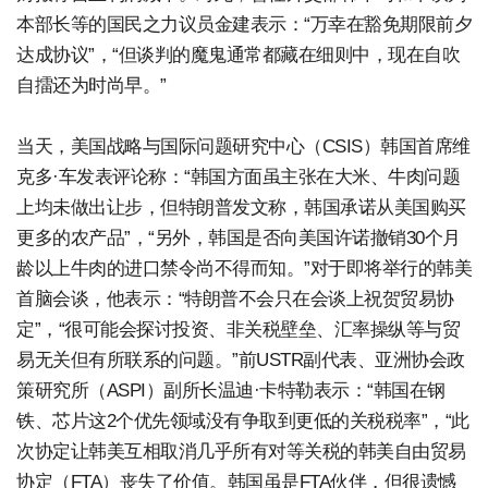
本部长等的国民之力议员金建表示：“万幸在豁免期限前夕
达成协议”，“但谈判的魔鬼通常都藏在细则中，现在自吹
自擂还为时尚早。”
当天，美国战略与国际问题研究中心（CSIS）韩国首席维
克多·车发表评论称：“韩国方面虽主张在大米、牛肉问题
上均未做出让步，但特朗普发文称，韩国承诺从美国购买
更多的农产品”，“另外，韩国是否向美国许诺撤销30个月
龄以上牛肉的进口禁令尚不得而知。”对于即将举行的韩美
首脑会谈，他表示：“特朗普不会只在会谈上祝贺贸易协
定”，“很可能会探讨投资、非关税壁垒、汇率操纵等与贸
易无关但有所联系的问题。”前USTR副代表、亚洲协会政
策研究所（ASPI）副所长温迪·卡特勒表示：“韩国在钢
铁、芯片这2个优先领域没有争取到更低的关税税率”，“此
次协定让韩美互相取消几乎所有对等关税的韩美自由贸易
协定（FTA）丧失了价值。韩国虽是FTA伙伴，但很遗憾