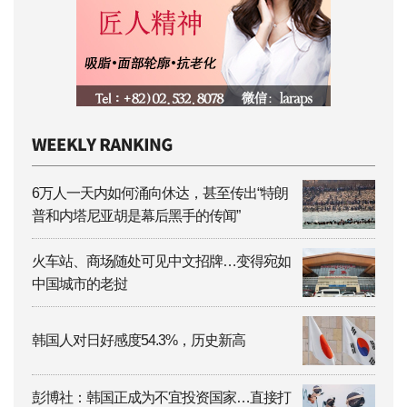
6万人一天内如何涌向休达，甚至传出“特朗
普和内塔尼亚胡是幕后黑手的传闻”
火车站、商场随处可见中文招牌…变得宛如
中国城市的老挝
韩国人对日好感度54.3%，历史新高
彭博社：韩国正成为不宜投资国家…直接打