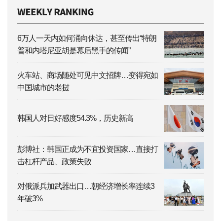
6万人一天内如何涌向休达，甚至传出“特朗
普和内塔尼亚胡是幕后黑手的传闻”
火车站、商场随处可见中文招牌…变得宛如
中国城市的老挝
韩国人对日好感度54.3%，历史新高
彭博社：韩国正成为不宜投资国家…直接打
击杠杆产品、政策失败
对俄派兵加武器出口…朝经济增长率连续3
年破3%