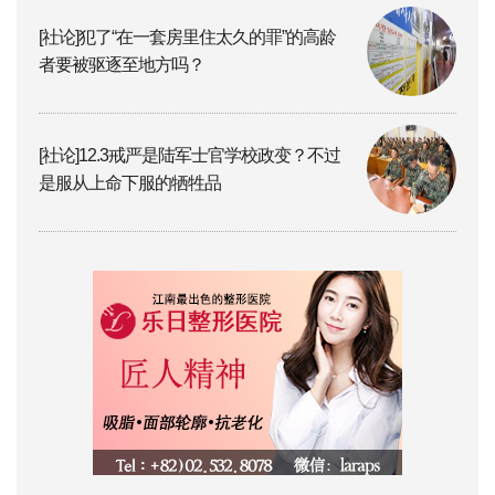
[社论]犯了“在一套房里住太久的罪”的高龄
者要被驱逐至地方吗？
[社论]12.3戒严是陆军士官学校政变？不过
是服从上命下服的牺牲品