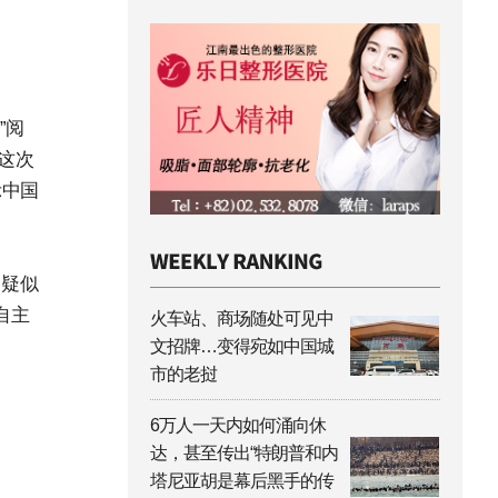
”阅
这次
示中国
了疑似
自主
火车站、商场随处可见中
文招牌…变得宛如中国城
市的老挝
6万人一天内如何涌向休
达，甚至传出“特朗普和内
塔尼亚胡是幕后黑手的传