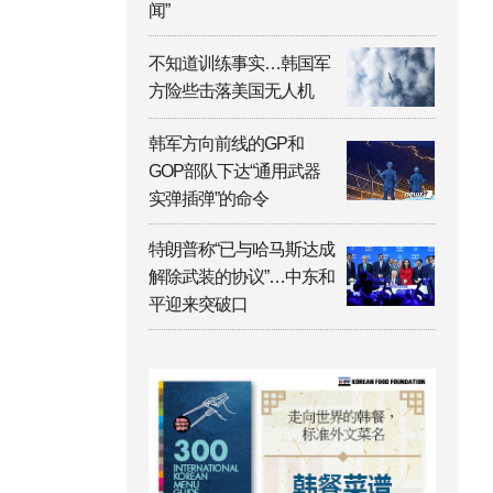
闻”
不知道训练事实…韩国军
方险些击落美国无人机
韩军方向前线的GP和
GOP部队下达“通用武器
实弹插弹”的命令
特朗普称“已与哈马斯达成
解除武装的协议”…中东和
平迎来突破口