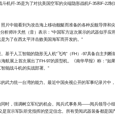
机歼-35是为了对抗美国空军的尖端隐形战机F-35和F-22制
，照片中能看到为攻击海上移动舰艇而准备的各种反舰导弹和
席分析师许天然（音）表示：“中国军方这次展示的武器似乎应
是为了在西太平洋击败美国海军而开发的。”
基于人工智能的隐形无人机“飞鸿”（FH）-97具备自主判断
海航展上首次展出了FH-97的原型机。《南华早报》称：“如果F
工智能战斗机的实战部署。”
示的武力统一台湾的能力。最近中国央视公开的军事纪录片中
的同时，强调树立军纪的机会。阅兵式事务局——阅兵领导小
义是宣示军队听党指挥的坚定信念。所有受阅武器装备都是国