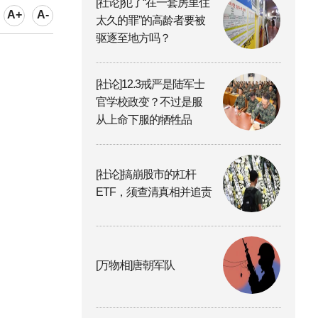
[社论]犯了“在一套房里住
A+
A-
太久的罪”的高龄者要被
驱逐至地方吗？
[社论]12.3戒严是陆军士
官学校政变？不过是服
从上命下服的牺牲品
[社论]搞崩股市的杠杆
ETF，须查清真相并追责
[万物相]唐朝军队