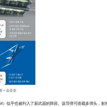
图 = 金圣奎
ICBM）似乎也被列入了新武器的阵容。该导弹可搭载多弹头，射