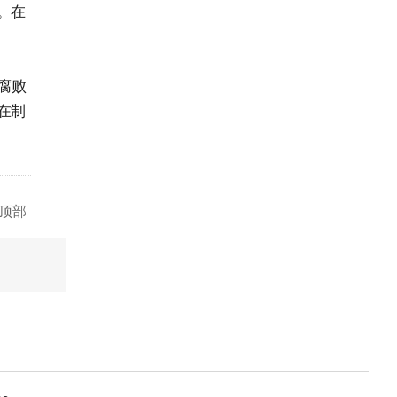
。在
腐败
在制
顶部