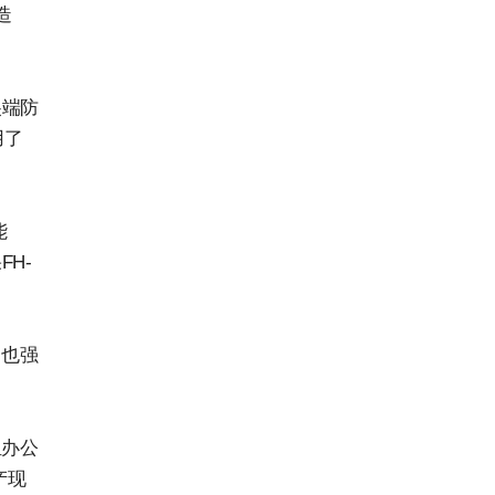
造
尖端防
用了
能
H-
，也强
组办公
产现