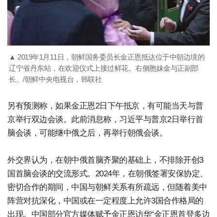
▲ 2019年1月11日，朝鲜国务委员长金正恩抵达位于中朝边境的
辽宁省丹东站，在欢迎仪式上接过鲜花。右侧胞妹金与正副部
长。/朝鲜中央电视台，韩联社
另有预测称，如果金正恩2日下午抵京，有可能当天与普
京举行双边会谈。此前消息称，习近平与普京2日举行首
脑会谈，可能继中俄之后，再举行朝俄会谈。
外交界认为，在朝中俄首脑齐聚的基础上，不排除开创3
国首脑会谈的交流形式。2024年，在朝俄签署安保协定、
密切合作的期间，中国与朝鲜关系有所疏远，但随着美中
阵营对抗深化，中国或在一定程度上允许3国合作格局的
出现。中国部分官方媒体赋予金正恩访华“金正恩首登多边