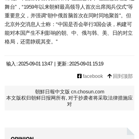
舞台”，“1959年以来朝鲜最高领导人首次出席阅兵仪式”等
重要意义，并强调“朝中俄首脑首次在同时同地聚首”。但
北京外交消息人士称：“中国是否会举行3国会谈，构建可
能对本国产生不利影响的朝、中、俄与韩、美、日的对立
格局，还需静观其变。”
输入 : 2025-09-01 13:47 | 更新 : 2025-09-01 15:19
facebook
回到顶部
朝鮮日報中文版 cn.chosun.com
本文版权归朝鲜日报网所有, 对于抄袭者将采取法律措施应
对