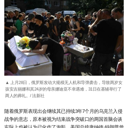
▲ 上月28日，俄罗斯发动大规模无人机和导弹袭击，导致两岁女
孩安吉丽娜和其24岁的母亲娜迪亚不幸遇难，31日在基辅举行了
两人的葬礼。/ 法新社
随着俄罗斯表现出会继续其已持续3年7个月的乌克兰入侵
战争的意志，原本被视为结束战争突破口的两国首脑会谈
实际上也被认为已化作了泡影。美国总统唐纳德·特朗普曾