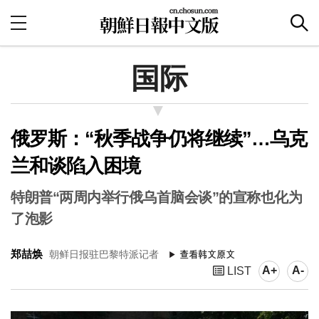
国际
俄罗斯：“秋季战争仍将继续”…乌克
兰和谈陷入困境
特朗普“两周内举行俄乌首脑会谈”的宣称也化为
了泡影
郑喆焕
朝鲜日报驻巴黎特派记者
A+
A-
LIST