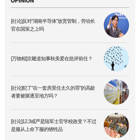
[社论]反对“湖南半导体”放宽管制，劳动长
官在国策之上吗
[万物相]京畿道知事秋美爱在批评前任？
[社论]犯了“在一套房里住太久的罪”的高龄
者要被驱逐至地方吗？
[社论]12.3戒严是陆军士官学校政变？不过
是服从上命下服的牺牲品