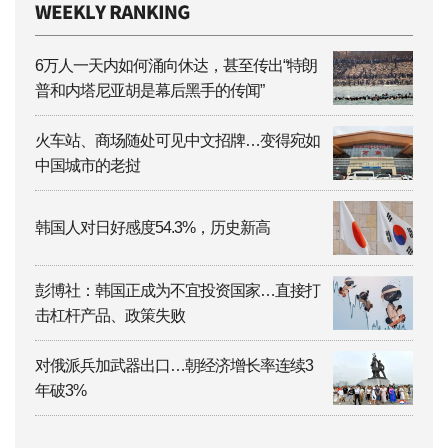
6万人一天内如何涌向休达，甚至传出“特朗
普和内塔尼亚胡是幕后黑手的传闻”
火车站、商场随处可见中文招牌…变得宛如
中国城市的老挝
韩国人对日好感度54.3%，历史新高
彭博社：韩国正成为不宜投资国家…直接打
击杠杆产品、政策失败
对俄派兵加武器出口…朝经济增长率连续3
年破3%