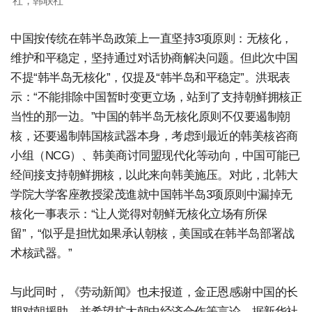
社，韩联社
中国按传统在韩半岛政策上一直坚持3项原则：无核化，
维护和平稳定，坚持通过对话协商解决问题。但此次中国
不提“韩半岛无核化”，仅提及“韩半岛和平稳定”。洪珉表
示：“不能排除中国暂时变更立场，站到了支持朝鲜拥核正
当性的那一边。”中国的韩半岛无核化原则不仅要遏制朝
核，还要遏制韩国核武器本身，考虑到最近的韩美核咨商
小组（NCG）、韩美商讨同盟现代化等动向，中国可能已
经间接支持朝鲜拥核，以此来向韩美施压。对此，北韩大
学院大学客座教授梁茂進就中国韩半岛3项原则中漏掉无
核化一事表示：“让人觉得对朝鲜无核化立场有所保
留”，“似乎是担忧如果承认朝核，美国或在韩半岛部署战
术核武器。”
与此同时，《劳动新闻》也未报道，金正恩感谢中国的长
期对朝援助，并希望扩大朝中经济合作等言论。据新华社