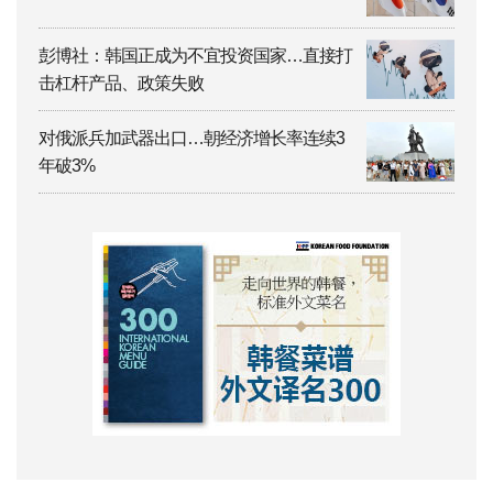
彭博社：韩国正成为不宜投资国家…直接打
击杠杆产品、政策失败
对俄派兵加武器出口…朝经济增长率连续3
年破3%