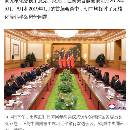
就无核化交换了意见。此后，在朝美首脑会谈前后2018年
5月、6月和2019年1月的首脑会谈中，朝中均探讨了无核
化等韩半岛局势问题。
▲ 4日下午，出席胜利日80周年阅兵仪式访华的朝鲜国务委员长
金正恩，正与中国国家主席习近平举行双边会谈。/朝鲜中央通讯