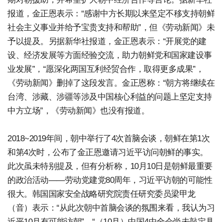
报道，金正恩表示：“感谢中方长期以来坚定不移支持朝鲜
社会主义事业并给予宝贵支持和帮助”，但《劳动新闻》未
予以提及。另据新华社报道，金正恩表示：“开展党的建
设、经济发展等方面经验交流，助力朝鲜党和国家建设事
业发展”，“愿深化两国互利经贸合作，取得更多成果”，
《劳动新闻》删掉了这段发言。金正恩称：“朝方将继续在
台湾、涉藏、涉疆等涉及中国核心利益的问题上坚定支持
中方立场”，《劳动新闻》也没有报道。
2018~2019年间，朝中举行了4次首脑会谈，朝鲜在第1次
和第4次时，公布了金正恩邀请习近平访问朝鲜的事实。
此次虽未特别提及，但有分析称，10月10日是朝鲜最重要
的政治活动——劳动党建党80周年，习近平访朝的可能性
很大。韩国国家安全战略研究院责任研究委员梁甲龙
（音）表示：“从此次朝中首脑会谈的氛围来看，我认为习
近平10月有可能访朝”，“（10月）中国4中全会尚未敲定具