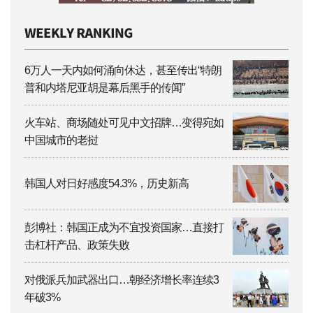
6万人一天内如何涌向休达，甚至传出“特朗
普和内塔尼亚胡是幕后黑手的传闻”
火车站、商场随处可见中文招牌…变得宛如
中国城市的老挝
韩国人对日好感度54.3%，历史新高
彭博社：韩国正成为不宜投资国家…直接打
击杠杆产品、政策失败
对俄派兵加武器出口…朝经济增长率连续3
年破3%