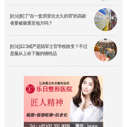
[社论]犯了“在一套房里住太久的罪”的高龄
者要被驱逐至地方吗？
[社论]12.3戒严是陆军士官学校政变？不过
是服从上命下服的牺牲品