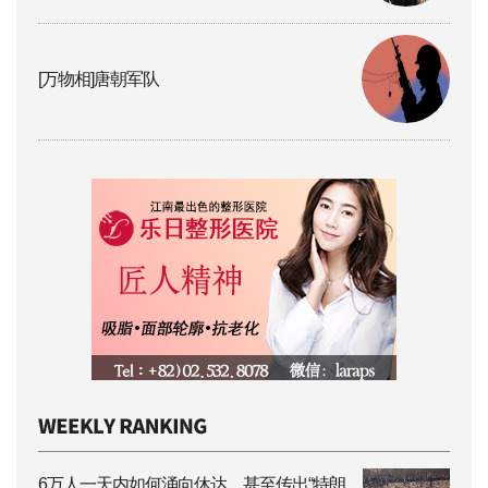
[万物相]唐朝军队
6万人一天内如何涌向休达，甚至传出“特朗