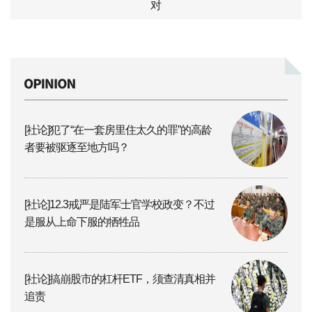
对
[社论]犯了“在一套房里住太久的罪”的高龄
者要被驱逐至地方吗？
[社论]12.3戒严是陆军士官学校政变？不过
是服从上命下服的牺牲品
[社论]搞崩股市的杠杆ETF，须查清真相并
追责