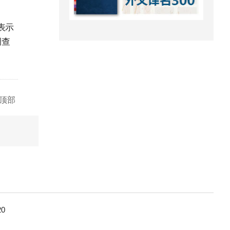
表示
调查
顶部
0