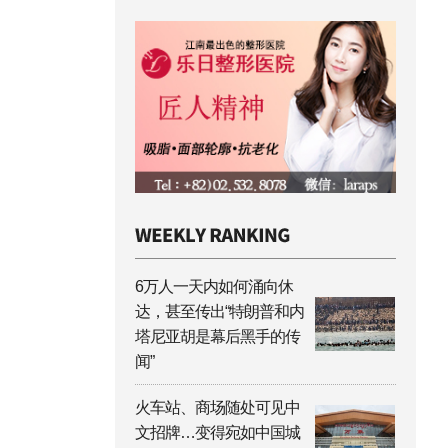
6万人一天内如何涌向休
达，甚至传出“特朗普和内
塔尼亚胡是幕后黑手的传
闻”
火车站、商场随处可见中
文招牌…变得宛如中国城