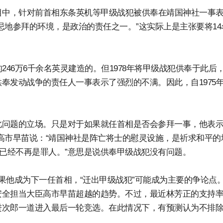
目中，针对前首相东条英机等甲级战犯被供奉在靖国神社一事
忌地参拜的环境，是政治的责任之一。”这实际上是主张要将14
246万6千余名英灵建造的。但1978年将甲级战犯供奉于此后
奉发动战争的责任人一事表示了强烈的不满。因此，自1975
问题的立场。只是对于如果就任首相是否会参拜一事，他表示
高市早苗说：“靖国神社是阵亡将士的慰灵设施，是祈求和平的
内已经不再是罪人。”意思是说供奉甲级战犯没有问题。
果他成为下一任首相，“迁出甲级战犯”可能成为主要的争论点
安全担当大臣高市早苗超越的趋势。不过，最近林芳正的支持
进次郎一道进入最后一轮竞选。在此情况下，有预测认为不排