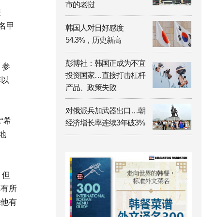
市的老挝
表
名甲
韩国人对日好感度
54.3%，历史新高
彭博社：韩国正成为不宜
，参
投资国家…直接打击杠杆
年以
产品、政策失败
对俄派兵加武器出口…朝
“希
经济增长率连续3年破3%
地
。但
率有所
除他有