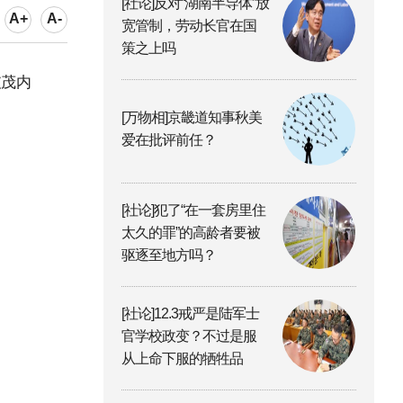
[社论]反对“湖南半导体”放
A+
A-
宽管制，劳动长官在国
策之上吗
破茂内
[万物相]京畿道知事秋美
爱在批评前任？
[社论]犯了“在一套房里住
太久的罪”的高龄者要被
驱逐至地方吗？
[社论]12.3戒严是陆军士
官学校政变？不过是服
从上命下服的牺牲品