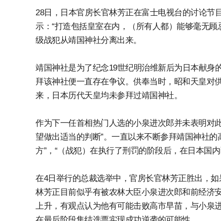
28日，日本官房长官林芳正在富士电视台的讨论节
示：“打造包括皇室在内，（所有人都）能够毫无顾
级战犯从靖国神社分离出来。
靖国神社是为了纪念19世纪明治维新后为日本献身的
拜该神社便一直存在争议。供奉当时，昭和天皇对供
来，日本历代天皇均未参拜过靖国神社。
作为下一任首相热门人选的小泉进次郎并未表明对此
望做出适当的判断”。一直以来不断参拜靖国神社的
方”，“（战犯）在执行了刑罚的阶段后，在日本国
在4日举行的总裁选举中，官房长官林芳正胜出，如
林芳正目前似乎有被农林大臣小泉进次郎和前经济
上升，有观点认为他有可能击败高市早苗，与小泉
在最后阶段集结选票实现成功逆袭的可能性。