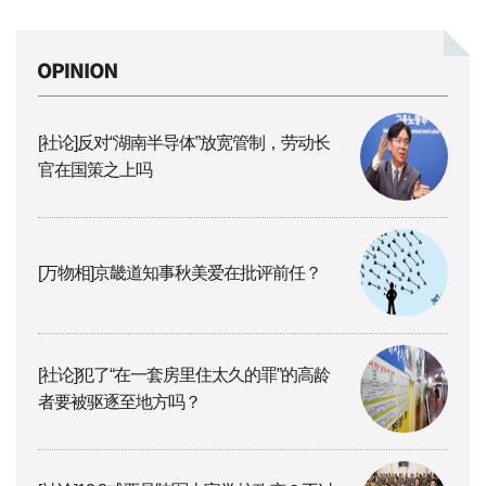
[社论]反对“湖南半导体”放宽管制，劳动长
官在国策之上吗
[万物相]京畿道知事秋美爱在批评前任？
[社论]犯了“在一套房里住太久的罪”的高龄
者要被驱逐至地方吗？