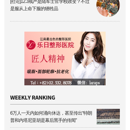
[社论]12.3戒严是陆军士官学校政变？不过
是服从上命下服的牺牲品
6万人一天内如何涌向休达，甚至传出“特朗
普和内塔尼亚胡是幕后黑手的传闻”