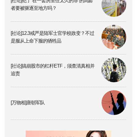
[社论]犯了“在一套房里住太久的罪”的高龄
者要被驱逐至地方吗？
[社论]12.3戒严是陆军士官学校政变？不过
是服从上命下服的牺牲品
[社论]搞崩股市的杠杆ETF，须查清真相并
追责
[万物相]唐朝军队