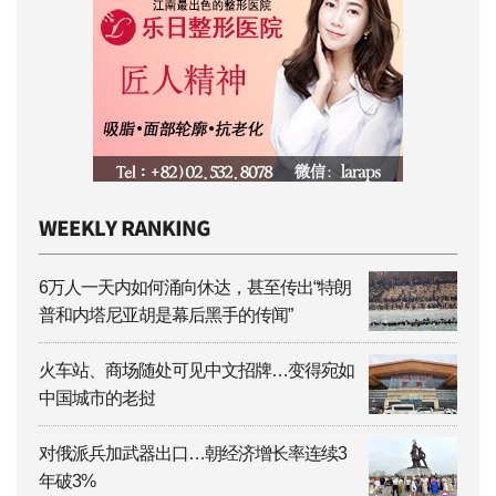
6万人一天内如何涌向休达，甚至传出“特朗
普和内塔尼亚胡是幕后黑手的传闻”
火车站、商场随处可见中文招牌…变得宛如
中国城市的老挝
对俄派兵加武器出口…朝经济增长率连续3
年破3%