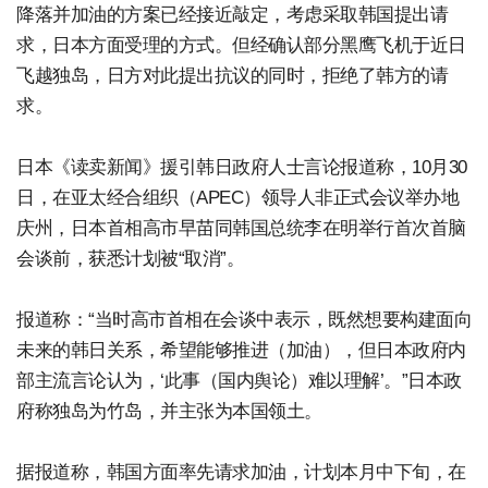
降落并加油的方案已经接近敲定，考虑采取韩国提出请
求，日本方面受理的方式。但经确认部分黑鹰飞机于近日
飞越独岛，日方对此提出抗议的同时，拒绝了韩方的请
求。
日本《读卖新闻》援引韩日政府人士言论报道称，10月30
日，在亚太经合组织（APEC）领导人非正式会议举办地
庆州，日本首相高市早苗同韩国总统李在明举行首次首脑
会谈前，获悉计划被“取消”。
报道称：“当时高市首相在会谈中表示，既然想要构建面向
未来的韩日关系，希望能够推进（加油），但日本政府内
部主流言论认为，‘此事（国内舆论）难以理解’。”日本政
府称独岛为竹岛，并主张为本国领土。
据报道称，韩国方面率先请求加油，计划本月中下旬，在