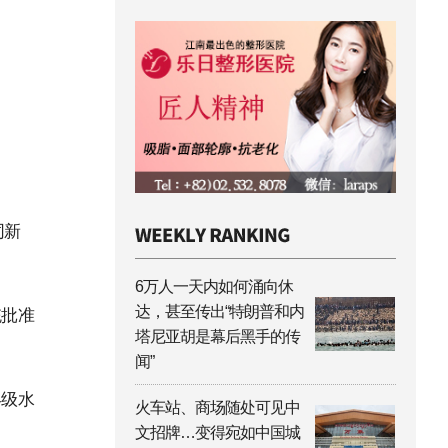
同新
6万人一天内如何涌向休
达，甚至传出“特朗普和内
统批准
塔尼亚胡是幕后黑手的传
闻”
界级水
火车站、商场随处可见中
文招牌…变得宛如中国城