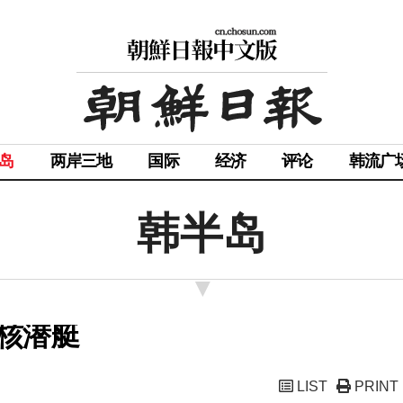
岛
两岸三地
国际
经济
评论
韩流广
韩半岛
核潜艇
LIST
PRINT