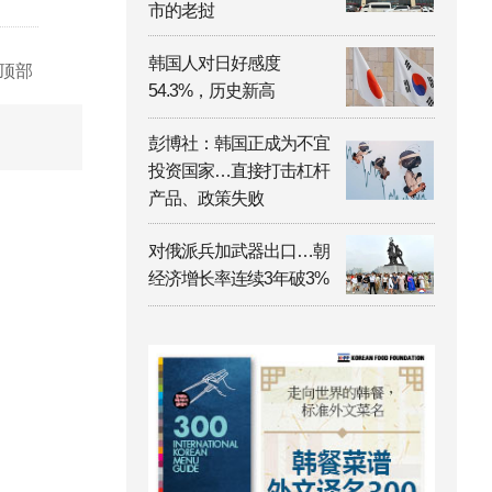
市的老挝
韩国人对日好感度
顶部
54.3%，历史新高
彭博社：韩国正成为不宜
投资国家…直接打击杠杆
产品、政策失败
对俄派兵加武器出口…朝
经济增长率连续3年破3%