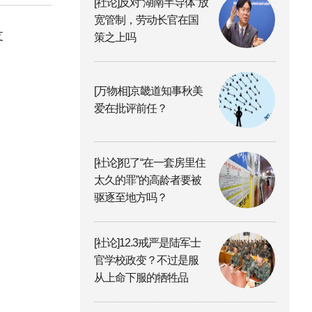
[社论]反对“湖南半导体”放
宽管制，劳动长官在国
支
策之上吗
[万物相]京畿道知事秋美
爱在批评前任？
[社论]犯了“在一套房里住
太久的罪”的高龄者要被
驱逐至地方吗？
[社论]12.3戒严是陆军士
官学校政变？不过是服
从上命下服的牺牲品