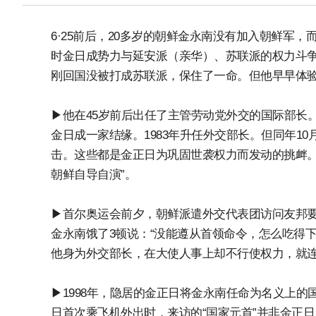
6·25前后，20多岁的朝鲜金永南没有加入朝鲜军
时金日成势力与延安派（亲华）、苏联派的权力斗争正
刚回国没被打成苏联派，保住了一命。但他早早体
▶他在45岁前后出任了主管劳动党外交的国际部长
金日成一家结缘。1983年升任外交部长。但同年10
击。这些都是金正日为巩固世袭权力而发动的挑衅。
朝鲜自导自演”。
▶首尔奥运会前夕，朝鲜派遣外交代表团访问友邦要
金永南饿了3顿说：“没能遵从首领命令，怎么吃得
他身为外交部长，在大使人事上却不行使权力，就
▶1998年，隐居的金正日将金永南任命为名义上的国
日首次乘飞机外出时，来访的“国家元首”并非金正日，