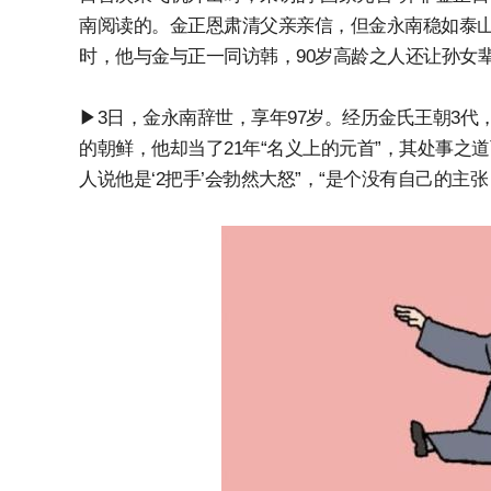
南阅读的。金正恩肃清父亲亲信，但金永南稳如泰山
时，他与金与正一同访韩，90岁高龄之人还让孙女
▶3日，金永南辞世，享年97岁。经历金氏王朝3
的朝鲜，他却当了21年“名义上的元首”，其处事之
人说他是‘2把手’会勃然大怒”，“是个没有自己的