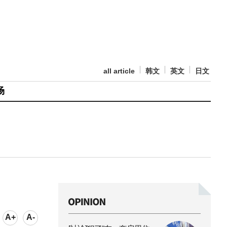
all article
韩文
英文
日文
场
A+
A-