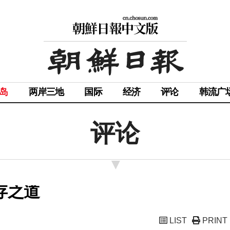
岛
两岸三地
国际
经济
评论
韩流广
评论
存之道
LIST
PRINT