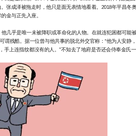
。张成泽被拖走时，他只是面无表情地看着。2018年平昌冬
辈的金与正先入座。
代，他几乎是唯一未被降职或革命化的人物。在就连犯困都可能
道可谓残酷。据一位曾与他共事的脱北外交官称：“他为人安静
主张，手上连指纹都没有的人。”不知去了地府是否还会侍奉金氏