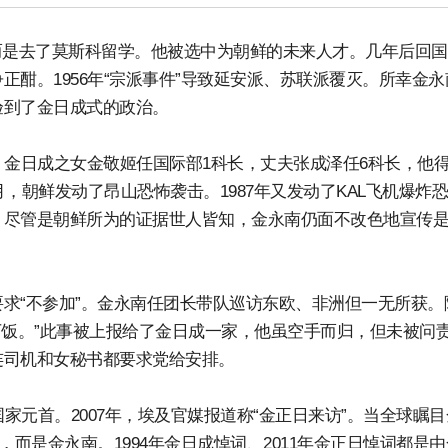
，而是去了莫斯科留学。他被选中为朝鲜的未来人才。几年后回
酣。1956年“宗派事件”导致延安派、苏联派覆灭。所幸金永
验到了金日成式的政治。
。金日成之女金敬姬任国际部1科长，丈夫张成泽任6科长，他
月，朝鲜发动了昂山恐怖袭击。1987年又发动了KAL飞机爆炸
尽管是朝鲜所为的证据世人皆知，金永南仍面不改色地宣传是
求“不参加”。金永南任团长带队巡访东欧、非洲但一无所获。
下饭。”此事被上报给了金日成一家，他虽空手而归，但未被问
连司机和女秘书都要求党给安排。
家元首。2007年，埃及官媒报道称“金正日来访”。当全球瞩
而是金永南。1994年金日成悼词、2011年金正日悼词都是