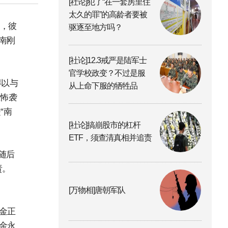
[社论]犯了“在一套房里住
太久的罪”的高龄者要被
国，彼
驱逐至地方吗？
南刚
[社论]12.3戒严是陆军士
官学校政变？不过是服
得以与
从上命下服的牺牲品
恐怖袭
“南
[社论]搞崩股市的杠杆
ETF，须查清真相并追责
随后
责。
[万物相]唐朝军队
目金正
由金永