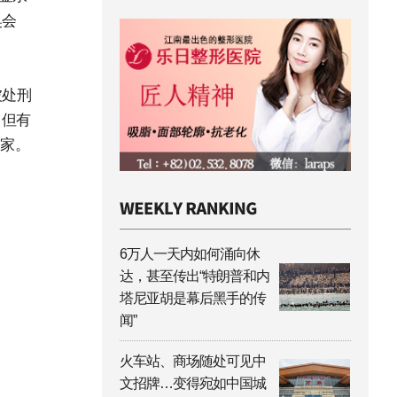
奥会
被处刑
，但有
一家。
6万人一天内如何涌向休
达，甚至传出“特朗普和内
塔尼亚胡是幕后黑手的传
闻”
火车站、商场随处可见中
文招牌…变得宛如中国城