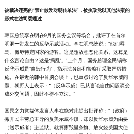
被裁决违宪的“禁止散发对朝传单法”，被执政党以其他法案的
形式在法司委通过
韩国总统李在明在9月的国务会议等场合，批评了在首尔
明洞一带发生的反华示威活动。李在明总统说：“他们辱
骂、侮辱特定国家的游客。这是想故意恶化关系。这算是
什么言论自由？这是‘捣乱’。”上个月，国务总理金民锡称
反华示威是“自毁行为”，指示法务部和警察厅采取严厉措
施。在最近的韩中首脑会谈上，也重点讨论了反华示威问
题。朝野人士表示：“（反华示威）已从言论自由问题演变
成外交问题，因此不得不立法。”
国民之力党媒体发言人李在能对此提出批评称：“（政府）
撇开民主劳总主导的反美示威不谈，却以反华示威为由要
（送示威者）进监狱。就算撕毁星条旗、放火烧美国大使