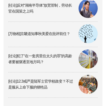
[社论]反对“湖南半导体”放宽管制，劳动长
官在国策之上吗
[万物相]京畿道知事秋美爱在批评前任？
[社论]犯了“在一套房里住太久的罪”的高龄
者要被驱逐至地方吗？
[社论]12.3戒严是陆军士官学校政变？不过
是服从上命下服的牺牲品