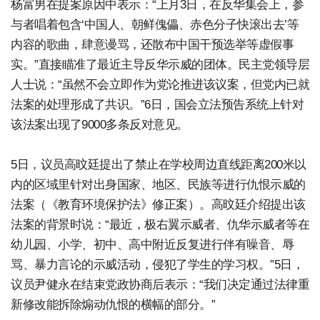
杨富男在提案原因中表示：“上月3日，在反华集会上，参
与者唱着包含‘中国人、朝鲜傀儡、赤色分子快滚出去’等
内容的歌曲，肆意谩骂，还散布中国干预选举等虚假事
实。”直接瞄准了最近主导反华示威的团体。民主党领导层
人士说：“虽然不会立即作为党论推进该议案，但党内已就
法案的处理形成了共识。”6日，国会立法预告系统上针对
该法案出现了9000多条反对意见。
5日，议员高旼廷提出了禁止在学校周边直线距离200米以
内的区域里针对出身国家、地区、民族等进行仇恨示威的
法案（《教育环境保护法》修正案）。高旼廷介绍提出该
法案的背景时说：“最近，极右翼示威者、仇华示威者等在
幼儿园、小学、初中、高中附近反复进行伴有噪音、辱
骂、暴力言论的示威活动，侵犯了学生的学习权。”5日，
议员尹健永在结束党政协商后表示：“我们决定通过法律重
新修改能拆除煽动仇恨的横幅的部分。”