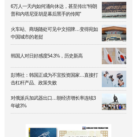
6万人一天内如何涌向休达，甚至传出“特朗
普和内塔尼亚胡是幕后黑手的传闻”
火车站、商场随处可见中文招牌…变得宛如
中国城市的老挝
韩国人对日好感度54.3%，历史新高
彭博社：韩国正成为不宜投资国家…直接打
击杠杆产品、政策失败
对俄派兵加武器出口…朝经济增长率连续3
年破3%