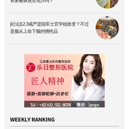
者要被驱逐至地方吗？
[社论]12.3戒严是陆军士官学校政变？不过
是服从上命下服的牺牲品