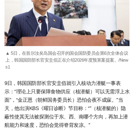
▲ 5日，在首尔汝矣岛国会召开的国会国防委员会第6次全体会议
上，韩国国防部长官安圭佰正在介绍2026年度预算案提案。/New
s1
9日，韩国国防部长官安圭佰就引入核动力潜艇一事表
示：“理论上只要保障食物供应（核潜艇）可以无需浮上水
面”，“金正恩（朝鲜国务委员长）恐怕会夜不成寐。”当
天，他出演KBS《曜日诊断》节目称：“”（核潜艇的）隐
蔽性使其无法被探测位于东、西、南哪个方向，再加上潜
航能力和速度，恐怕会觉得脊背发凉。”