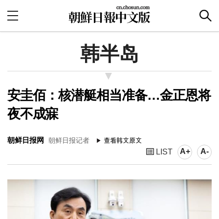
韩半岛
安圭佰：核潜艇相当准备…金正恩将
夜不成寐
朝鲜日报网
朝鲜日报记者
A+
A-
LIST