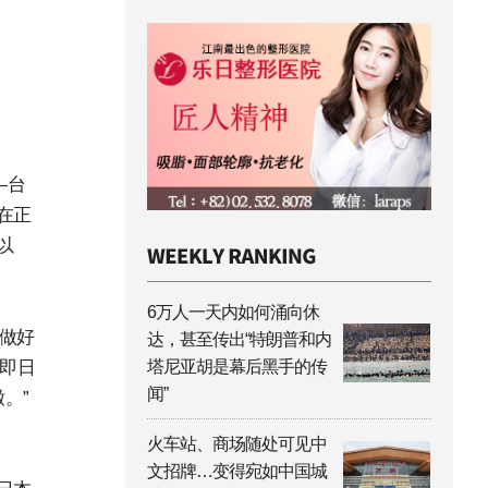
—台
在正
以
6万人一天内如何涌向休
做好
达，甚至传出“特朗普和内
况即日
塔尼亚胡是幕后黑手的传
闻”
。”
火车站、商场随处可见中
文招牌…变得宛如中国城