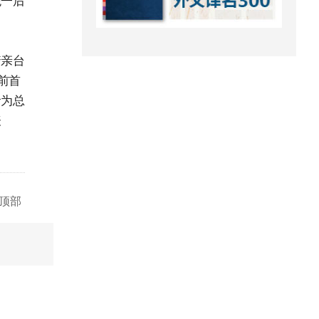
统一后
着亲台
前首
命为总
表
顶部