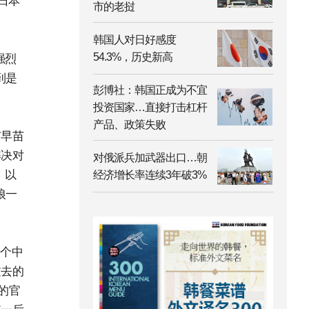
日本
市的老挝
韩国人对日好感度
54.3%，历史新高
强烈
到是
彭博社：韩国正成为不宜
投资国家…直接打击杠杆
产品、政策失败
市早苗
解决对
对俄派兵加武器出口…朝
，以
经济增长率连续3年破3%
狼一
一个中
过去的
的官