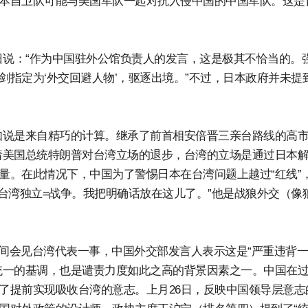
日本自卫队可能与美国军队一起对抗入侵中国的中国军队。这是
日说：“作为中国驻外公馆负责人的发言，这是极其不恰当的。
剑指定为‘外交回避人物’，驱逐出境。”不过，日本政府并未提
如说是来自精巧的计算。继承了前首相安倍晋三亲台路线的高
着美国总统特朗普对台湾立场的退步，台湾的立场是通过日本
力量。在此情况下，中国为了警惕日本在台湾问题上越过“红线”
“台湾独立=战争。我把明确话放在这儿了。”他是战狼外交（像
期间会见台湾代表一事，中国外交部发言人表示这是“严重违背
进统一的基调，也是谴责力度如此之高的背景因素之一。中国在
明了提前实现吸收台湾的意志。上月26日，反映中国领导层意志