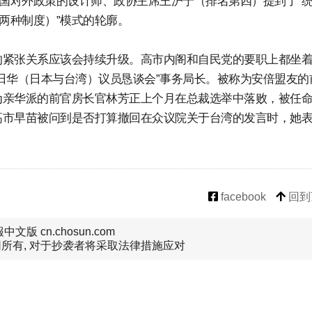
中国对外政策的设计师、政协主席王沪宁（排名第四）提到了“
两种制度）”模式的轮廓。
的紧张关系应该会持续升级。高市内阁和自民党的要职上都坐
日华（日本与台湾）议员恳谈会”事务局长。被称为安倍盟友的
为亲华派的前官房长官林芳正上个月在总裁选举中落败，被任
高市早苗被问到是否打算撤回在众议院关于台湾的发言时，她
facebook
回到
文版 cn.chosun.com
所有, 对于抄袭者将采取法律措施应对