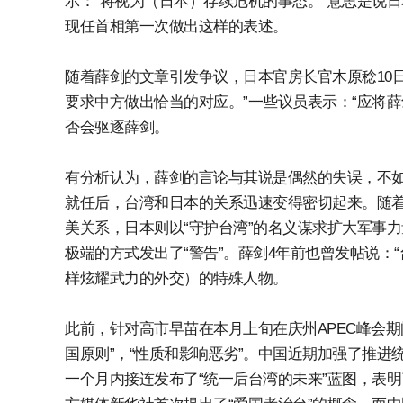
示：“将视为（日本）存续危机的事态。”意思是说
现任首相第一次做出这样的表述。
随着薛剑的文章引发争议，日本官房长官木原稔10
要求中方做出恰当的对应。”一些议员表示：“应将薛
否会驱逐薛剑。
有分析认为，薛剑的言论与其说是偶然的失误，不
就任后，台湾和日本的关系迅速变得密切起来。随
美关系，日本则以“守护台湾”的名义谋求扩大军事
极端的方式发出了“警告”。薛剑4年前也曾发帖说：
样炫耀武力的外交）的特殊人物。
此前，针对高市早苗在本月上旬在庆州APEC峰会
国原则”，“性质和影响恶劣”。中国近期加强了推
一个月内接连发布了“统一后台湾的未来”蓝图，表