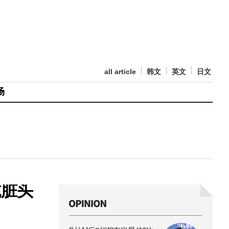
all article
韩文
英文
日文
场
肮脏头