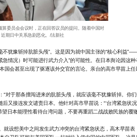
院预算委员会会议时，正在回答议员的提问。随着中国对
近期日中关系急剧恶化。/法新社
毫不犹豫斩掉肮脏头颅”。这是因为就中国主张的“核心利益”—
紧急情况）时可能进行武力介入”的可能性。在日本舆论因这种
日本国会甚至出现了驱逐该外交官的言论。亲台的高市早苗上任
：“对于那条擅闯进来的肮脏头颅，就应该毫不犹豫斩掉。你们
随后又接连发文谴责日本。他针对高市早苗说：“‘台湾紧急状
希望日本能理性看待台湾问题，不要再重蹈二战战败民族的覆辙
。就设想美中之间发生武力冲突的台湾紧急状态，高木早苗表