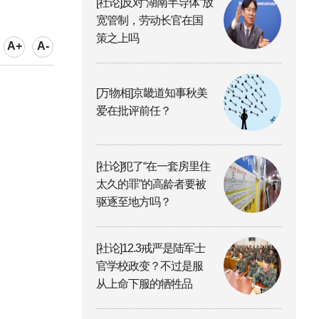
[社论]反对“湖南半导体”放
宽管制，劳动长官在国
策之上吗
A+
A-
[万物相]京畿道知事秋美
爱在批评前任？
[社论]犯了“在一套房里住
太久的罪”的高龄者要被
驱逐至地方吗？
[社论]12.3戒严是陆军士
官学校政变？不过是服
从上命下服的牺牲品