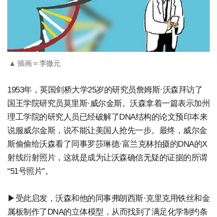
▲ 插画 = 李撤元
1953年，英国剑桥大学25岁的研究员詹姆斯·沃森拜访了
国王学院研究员莫里斯·威尔金斯。沃森拿着一篇表示加州
理工学院的研究人员已经破解了DNA结构的论文预印本来
说服威尔金斯，说不能让美国人抢先一步。最终，威尔金
斯偷偷给沃森看了同事罗莎琳德·富兰克林拍摄的DNA的X
射线衍射照片，这就是成为让沃森确信无疑的证据的所谓
“51号照片”。
▶受此启发，沃森和他的同事弗朗西斯·克里克用铁丝和金
属板制作了DNA的立体模型，从而找到了满足化学制约条