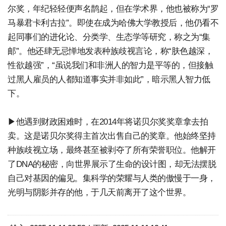
尔奖，年纪轻轻便声名鹊起，但在学术界，他也被称为“罗
马暴君卡利古拉”。即使在成为哈佛大学教授后，他仍看不
起同事们的进化论、分类学、生态学等研究，称之为“集
邮”。他还肆无忌惮地发表种族歧视言论，称“肤色越深，
性欲越强”，“虽说我们和非洲人的智力是平等的，但接触
过黑人雇员的人都知道事实并非如此”，暗示黑人智力低
下。
▶他遇到财政困难时，在2014年将诺贝尔奖奖章拿去拍
卖。这是诺贝尔奖得主首次出售自己的奖章。他始终坚持
种族歧视立场，最终甚至被剥夺了所有荣誉职位。他解开
了DNA的秘密，向世界展示了生命的设计图，却无法摆脱
自己对基因的偏见。集科学的荣耀与人类的傲慢于一身，
光明与阴影并存的他，于几天前离开了这个世界。