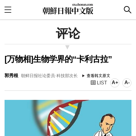
评论
[万物相]生物学界的“卡利古拉”
郭秀根
朝鲜日报社论委员·科技部次长
A+
A-
LIST