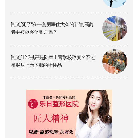
[社论]犯了“在一套房里住太久的罪”的高龄
者要被驱逐至地方吗？
[社论]12.3戒严是陆军士官学校政变？不过
是服从上命下服的牺牲品