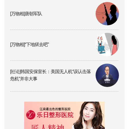
[万物相]唐朝军队
[万物相]“下地狱去吧”
[社论]韩国安保室长：美国无人机“误认击落
危机”并非大事