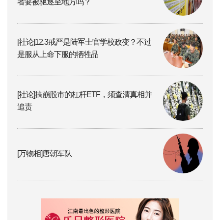
者要被驱逐至地方吗？
[社论]12.3戒严是陆军士官学校政变？不过
是服从上命下服的牺牲品
[社论]搞崩股市的杠杆ETF，须查清真相并
追责
[万物相]唐朝军队