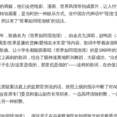
）”的商贩，他们会把电影、漫画、世界风情等拍成胶片，让人付
里转动观看，是当时的一种娱乐方式。在中国古代神话中“瑶池”
所以有了“世事如同瑶池镜”的说法。
39年，歌曲名为《世界如同瑶池境》。由金贞九演唱，赵鸣岩（
里/世界是廉价货摊/爱情在水车里”等内容。歌词中带着诙谐
歌曲。让小学生都能跟着唱《世界如同瑶池境》的是1993年的
上讽刺的歌词，结合了眼神迷离地即兴舞蹈，大获成功。“出
子生活/这里是假的，那里也是假的”——这样的歌词，在价值
察掩盖质疑案法庭上的监察官所说的话。按照上级的指示中断了对A
国会首席专门委员和釜山副市长等职务。一边高呼清除积弊，一
造另一种积弊。
界如同瑶池境》。据说是正在与崔载海院长拍照留念的监察委