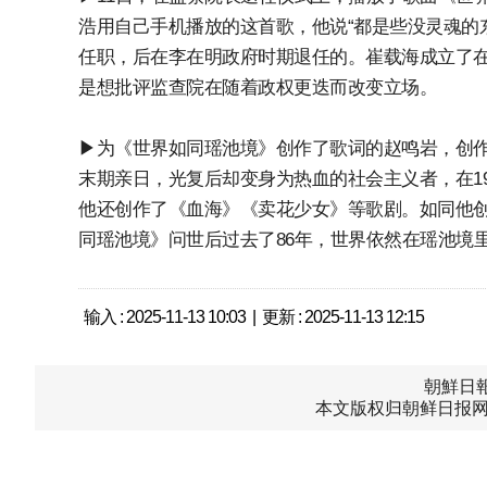
浩用自己手机播放的这首歌，他说“都是些没灵魂的
任职，后在李在明政府时期退任的。崔载海成立了
是想批评监查院在随着政权更迭而改变立场。
▶为《世界如同瑶池境》创作了歌词的赵鸣岩，创作
末期亲日，光复后却变身为热血的社会主义者，在1
他还创作了《血海》《卖花少女》等歌剧。如同他
同瑶池境》问世后过去了86年，世界依然在瑶池境
输入 : 2025-11-13 10:03 | 更新 : 2025-11-13 12:15
朝鮮日報中
本文版权归朝鲜日报网