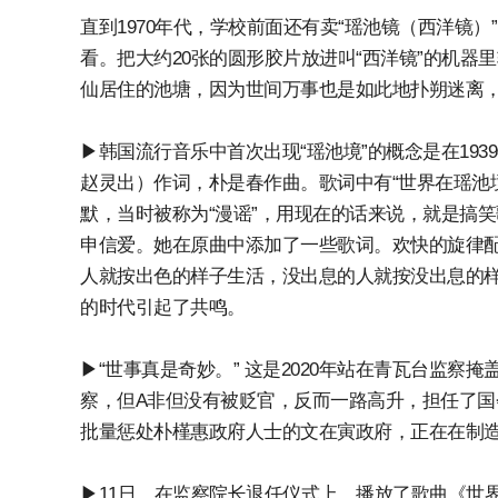
直到1970年代，学校前面还有卖“瑶池镜（西洋镜
看。把大约20张的圆形胶片放进叫“西洋镜”的机器
仙居住的池塘，因为世间万事也是如此地扑朔迷离，
▶韩国流行音乐中首次出现“瑶池境”的概念是在19
赵灵出）作词，朴是春作曲。歌词中有“世界在瑶池境
默，当时被称为“漫谣”，用现在的话来说，就是搞笑
申信爱。她在原曲中添加了一些歌词。欢快的旋律配
人就按出色的样子生活，没出息的人就按没出息的样
的时代引起了共鸣。
▶“世事真是奇妙。” 这是2020年站在青瓦台监
察，但A非但没有被贬官，反而一路高升，担任了
批量惩处朴槿惠政府人士的文在寅政府，正在在制
▶11日，在监察院长退任仪式上，播放了歌曲《世