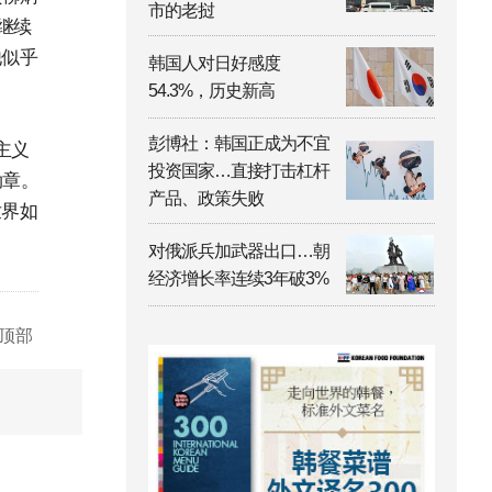
市的老挝
继续
他似乎
韩国人对日好感度
54.3%，历史新高
彭博社：韩国正成为不宜
主义
投资国家…直接打击杠杆
勋章。
产品、政策失败
世界如
对俄派兵加武器出口…朝
经济增长率连续3年破3%
顶部