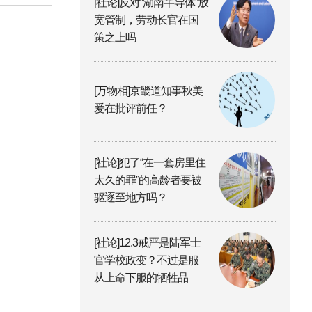
[社论]反对“湖南半导体”放
宽管制，劳动长官在国
策之上吗
[万物相]京畿道知事秋美
爱在批评前任？
[社论]犯了“在一套房里住
太久的罪”的高龄者要被
驱逐至地方吗？
[社论]12.3戒严是陆军士
官学校政变？不过是服
从上命下服的牺牲品