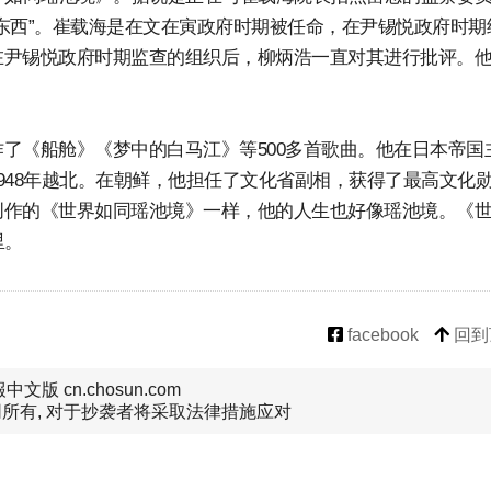
东西”。崔载海是在文在寅政府时期被任命，在尹锡悦政府时期
在尹锡悦政府时期监查的组织后，柳炳浩一直对其进行批评。
了《船舱》《梦中的白马江》等500多首歌曲。他在日本帝国
948年越北。在朝鲜，他担任了文化省副相，获得了最高文化
创作的《世界如同瑶池境》一样，他的人生也好像瑶池境。《
里。
facebook
回到
文版 cn.chosun.com
所有, 对于抄袭者将采取法律措施应对