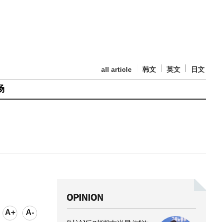
all article
韩文
英文
日文
场
A+
A-