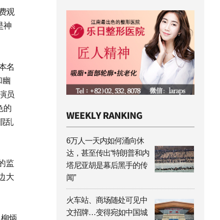
费观
是神
本名
和幽
演员
色的
混乱
6万人一天内如何涌向休
达，甚至传出“特朗普和内
的监
塔尼亚胡是幕后黑手的传
边大
闻”
火车站、商场随处可见中
文招牌…变得宛如中国城
员柳炳