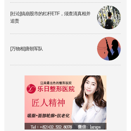
[社论]搞崩股市的杠杆ETF，须查清真相并
追责
[万物相]唐朝军队