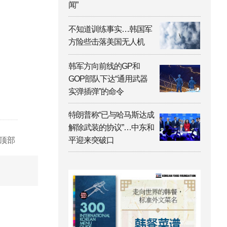
闻”
不知道训练事实…韩国军
方险些击落美国无人机
韩军方向前线的GP和
GOP部队下达“通用武器
实弹插弹”的命令
特朗普称“已与哈马斯达成
解除武装的协议”…中东和
顶部
平迎来突破口