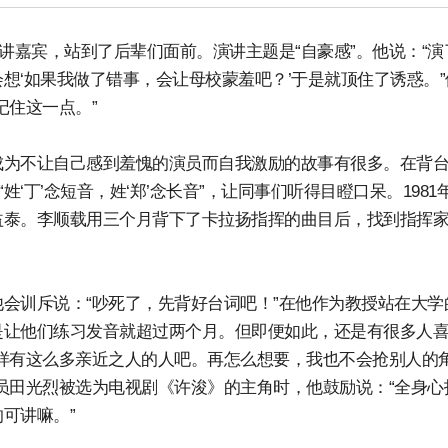
讲嘉宾，站到了后辈们面前。演讲主题是“自豪感”。他说：“演
想‘如果我做了错事，会让母校蒙羞吧？’于是就顶住了诱惑。”
记住这一点。”
成为不让自己感到羞愧的演员而自我激励的故事有很多。在背
‘丁’念短音，姓‘郑’念长音”，让同事们听得目瞪口呆。1981
益泰。李顺载用三个月背下了卡拉扬指挥的曲目后，找到指挥
会训斥说：“吵死了，先背好台词吧！”在他作为教授站在大学
是让他们练习发音就超过两个月。但即便如此，还是有很多人
样有这么多亲近之人的人吧。再怎么想要，我也不会抢别人的
员田光烈被选为电视剧《许浚》的主角时，他鼓励说：“全身心
可讲嘛。”