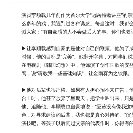
演员李顺载几年前作为首尔大学“冠岳特邀讲座”的演
么多年的戏，我遇到过各种诱惑。每当这时，我都会
诫大家：“有自豪感的人不会做丢人的事。你们也要
▶让李顺载感到自豪的是他对自己的鞭策。他为了
时候，他的目标是“完美”。他翻开字典，对同事们说“姓
在电视剧《韩国幻想》中，他饰演了创作国歌的安
鹰，说“请教我一些基础知识”，让金南赛为之钦佩。
▶他对后辈也很严格。如果有人担心招不来广告，他
台上时，他甚至放弃了星期天，把学生叫出来，只
他、追随他。李顺载也自豪地说：“应该没有像我这
色，对寻求建议的后辈，我也都是真心对待的。”演
演技吧。等孩子以后问起父亲的代表作时，你得有的