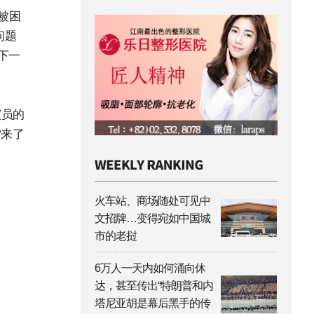
被困
问题
下一
演员的
“来了
火车站、商场随处可见中
文招牌…变得宛如中国城
市的老挝
6万人一天内如何涌向休
达，甚至传出“特朗普和内
塔尼亚胡是幕后黑手的传