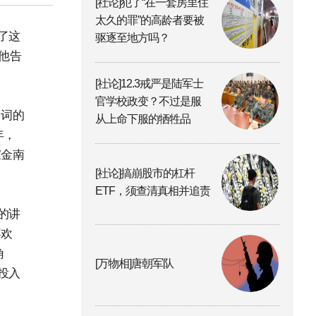
[社论]犯了“在一套房里住
太久的罪”的高龄者要被
了这
驱逐至地方吗？
他告
[社论]12.3戒严是陆军士
官学校政变？不过是服
台词的
从上命下服的牺牲品
年，
家金南
[社论]搞崩股市的杠杆
ETF，须查清真相并追责
的讲
喜欢
角
[万物相]唐朝军队
投入