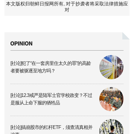
本文版权归朝鲜日报网所有, 对于抄袭者将采取法律措施应
对
[社论]犯了“在一套房里住太久的罪”的高龄
者要被驱逐至地方吗？
[社论]12.3戒严是陆军士官学校政变？不过
是服从上命下服的牺牲品
[社论]搞崩股市的杠杆ETF，须查清真相并