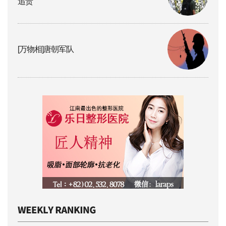
追责
[万物相]唐朝军队