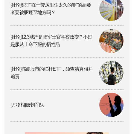
[社论]犯了“在一套房里住太久的罪”的高龄
者要被驱逐至地方吗？
[社论]12.3戒严是陆军士官学校政变？不过
是服从上命下服的牺牲品
[社论]搞崩股市的杠杆ETF，须查清真相并
追责
[万物相]唐朝军队