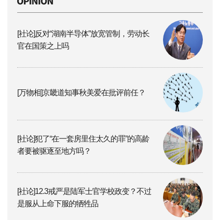
[社论]反对“湖南半导体”放宽管制，劳动长
官在国策之上吗
[万物相]京畿道知事秋美爱在批评前任？
[社论]犯了“在一套房里住太久的罪”的高龄
者要被驱逐至地方吗？
[社论]12.3戒严是陆军士官学校政变？不过
是服从上命下服的牺牲品