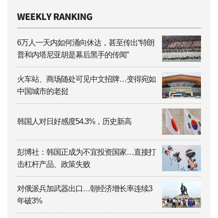
6万人一天内如何涌向休达，甚至传出“特朗
普和内塔尼亚胡是幕后黑手的传闻”
火车站、商场随处可见中文招牌…变得宛如
中国城市的老挝
韩国人对日好感度54.3%，历史新高
彭博社：韩国正成为不宜投资国家…直接打
击杠杆产品、政策失败
对俄派兵加武器出口…朝经济增长率连续3
年破3%