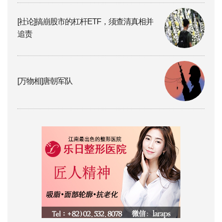
[社论]搞崩股市的杠杆ETF，须查清真相并
追责
[万物相]唐朝军队